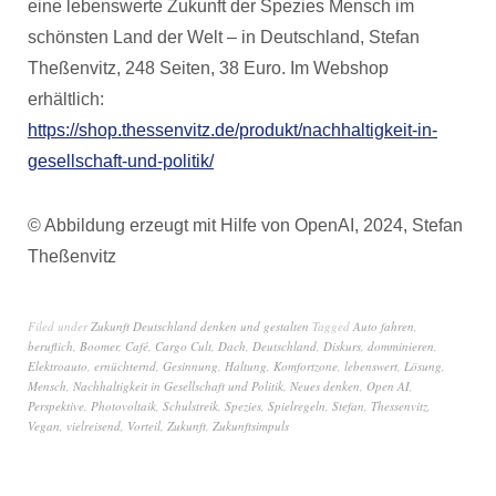
eine lebenswerte Zukunft der Spezies Mensch im
schönsten Land der Welt – in Deutschland, Stefan
Theßenvitz, 248 Seiten, 38 Euro. Im Webshop
erhältlich:
https://shop.thessenvitz.de/produkt/nachhaltigkeit-in-
gesellschaft-und-politik/
© Abbildung erzeugt mit Hilfe von OpenAI, 2024, Stefan
Theßenvitz
Filed under
Zukunft Deutschland denken und gestalten
Tagged
Auto fahren
,
beruflich
,
Boomer
,
Café
,
Cargo Cult
,
Dach
,
Deutschland
,
Diskurs
,
domminieren
,
Elektroauto
,
ernüchternd
,
Gesinnung
,
Haltung
,
Komfortzone
,
lebenswert
,
Lösung
,
Mensch
,
Nachhaltigkeit in Gesellschaft und Politik
,
Neues denken
,
Open AI
,
Perspektive
,
Photovoltaik
,
Schulstreik
,
Spezies
,
Spielregeln
,
Stefan
,
Thessenvitz
,
Vegan
,
vielreisend
,
Vorteil
,
Zukunft
,
Zukunftsimpuls