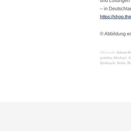
und Lösungen f
– in Deutschla
https://shop.th
© Abbildung er
Filed under
Zukunft D
gestalten
,
Ideologie
,
J
Spielregeln
,
Stefan
,
Ta