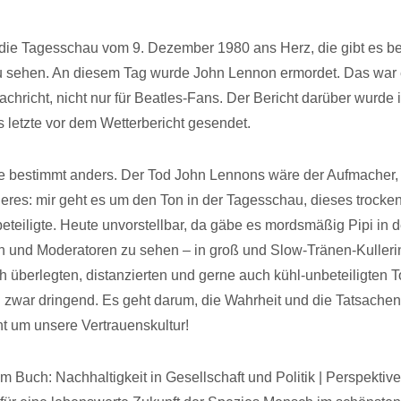
 die Tagesschau vom 9. Dezember 1980 ans Herz, die gibt es b
zu sehen. An diesem Tag wurde John Lennon ermordet. Das war 
chricht, nicht nur für Beatles-Fans. Der Bericht darüber wurde 
 letzte vor dem Wetterbericht gesendet.
 bestimmt anders. Der Tod John Lennons wäre der Aufmacher, 
res: mir geht es um den Ton in der Tagesschau, dieses trocke
eteiligte. Heute unvorstellbar, da gäbe es mordsmäßig Pipi in 
 und Moderatoren zu sehen – in groß und Slow-Tränen-Kullerin
h überlegten, distanzierten und gerne auch kühl-unbeteiligten 
d zwar dringend. Es geht darum, die Wahrheit und die Tatsache
ht um unsere Vertrauenskultur!
 Buch: Nachhaltigkeit in Gesellschaft und Politik | Perspektive