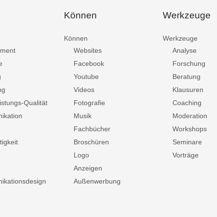
Können
Werkzeuge
Können
Werkzeuge
ment
Websites
Analyse
e
Facebook
Forschung
g
Youtube
Beratung
ng
Videos
Klausuren
istungs-Qualität
Fotografie
Coaching
ikation
Musik
Moderation
Fachbücher
Workshops
igkeit
Broschüren
Seminare
Logo
Vorträge
Anzeigen
kationsdesign
Außenwerbung