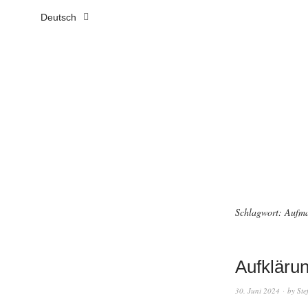
Deutsch
Schlagwort:
Aufma
Aufklärung
30. Juni 2024
by
Ste