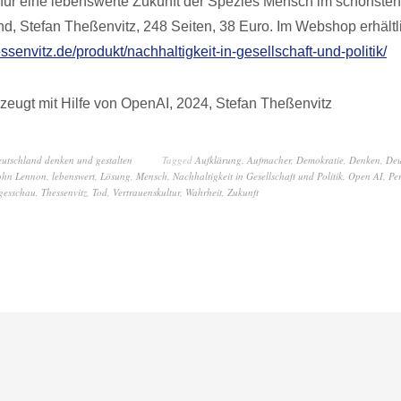
ür eine lebenswerte Zukunft der Spezies Mensch im schönsten
nd, Stefan Theßenvitz, 248 Seiten, 38 Euro. Im Webshop erhältl
essenvitz.de/produkt/nachhaltigkeit-in-gesellschaft-und-politik/
zeugt mit Hilfe von OpenAI, 2024, Stefan Theßenvitz
eutschland denken und gestalten
Tagged
Aufklärung
,
Aufmacher
,
Demokratie
,
Denken
,
Deu
ohn Lennon
,
lebenswert
,
Lösung
,
Mensch
,
Nachhaltigkeit in Gesellschaft und Politik
,
Open AI
,
Per
gesschau
,
Thessenvitz
,
Tod
,
Vertrauenskultur
,
Wahrheit
,
Zukunft