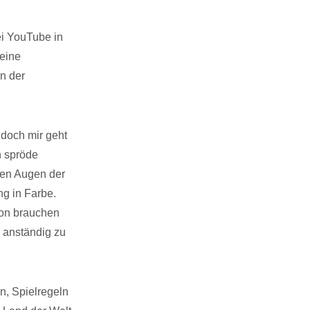
ei YouTube in
eine
in der
doch mir geht
n spröde
den Augen der
g in Farbe.
Ton brauchen
n anständig zu
n, Spielregeln