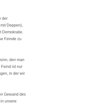
e der
h mit Deppen),
it Demokratie.
se Feinde zu
dsinn, den man
Feind ist nur
en, in der wir
igen Gewand des
 in unsere