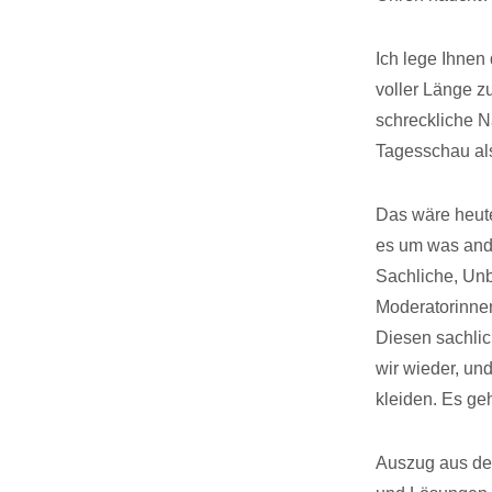
Ich lege Ihnen
voller Länge 
schreckliche Na
Tagesschau als
Das wäre heute
es um was ande
Sachliche, Unb
Moderatorinnen
Diesen sachlic
wir wieder, un
kleiden. Es ge
Auszug aus dem