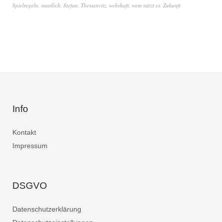
Spielregeln
,
staatlich
,
Stefan
,
Thessenvitz
,
wehrhaft
,
wem nützt es
,
Zukunft
Info
Kontakt
Impressum
DSGVO
Datenschutzerklärung