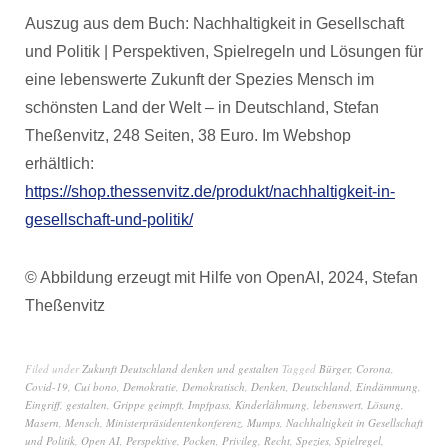
Auszug aus dem Buch: Nachhaltigkeit in Gesellschaft
und Politik | Perspektiven, Spielregeln und Lösungen für
eine lebenswerte Zukunft der Spezies Mensch im
schönsten Land der Welt – in Deutschland, Stefan
Theßenvitz, 248 Seiten, 38 Euro. Im Webshop
erhältlich:
https://shop.thessenvitz.de/produkt/nachhaltigkeit-in-
gesellschaft-und-politik/
© Abbildung erzeugt mit Hilfe von OpenAI, 2024, Stefan
Theßenvitz
Filed under
Zukunft Deutschland denken und gestalten
Tagged
Bürger
,
Corona
,
Covid-19
,
Cui bono
,
Demokratie
,
Demokratisch
,
Denken
,
Deutschland
,
Eindämmung
,
Eingriff
,
gestalten
,
Grippe geimpft
,
Impfpass
,
Kinderlähmung
,
lebenswert
,
Lösung
,
Masern
,
Mensch
,
Ministerpräsidentenkonferenz
,
Mumps
,
Nachhaltigkeit in Gesellschaft
und Politik
,
Open AI
,
Perspektive
,
Pocken
,
Privileg
,
Recht
,
Spezies
,
Spielregel
,