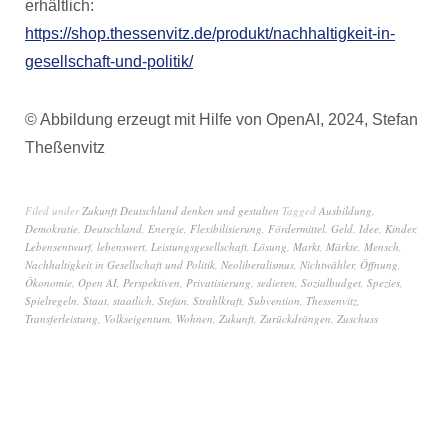
erhältlich:
https://shop.thessenvitz.de/produkt/nachhaltigkeit-in-
gesellschaft-und-politik/
© Abbildung erzeugt mit Hilfe von OpenAI, 2024, Stefan
Theßenvitz
Filed under
Zukunft Deutschland denken und gestalten
Tagged
Ausbildung
,
Demokratie
,
Deutschland
,
Energie
,
Flexibilisierung
,
Fördermittel
,
Geld
,
Idee
,
Kinder
,
Lebensentwurf
,
lebenswert
,
Leistungsgesellschaft
,
Lösung
,
Markt
,
Märkte
,
Mensch
,
Nachhaltigkeit in Gesellschaft und Politik
,
Neoliberalismus
,
Nichtwähler
,
Öffnung
,
Ökonomie
,
Open AI
,
Perspektiven
,
Privatisierung
,
sedieren
,
Sozialbudget
,
Spezies
,
Spielregeln
,
Staat
,
staatlich
,
Stefan
,
Strahlkraft
,
Subvention
,
Thessenvitz
,
Transferleistung
,
Volkseigentum
,
Wohnen
,
Zukunft
,
Zurückdrängen
,
Zuschuss