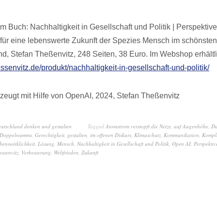
 Buch: Nachhaltigkeit in Gesellschaft und Politik | Perspektive
ür eine lebenswerte Zukunft der Spezies Mensch im schönsten
nd, Stefan Theßenvitz, 248 Seiten, 38 Euro. Im Webshop erhältl
essenvitz.de/produkt/nachhaltigkeit-in-gesellschaft-und-politik/
zeugt mit Hilfe von OpenAI, 2024, Stefan Theßenvitz
eutschland denken und gestalten
Tagged
Atomstrom verstopft die Netze
,
auf Augenhöhe
,
Da
Doppelwumms
,
Gerechtigkeit
,
gestalten
,
im offenen Diskurs
,
Klimaschutz
,
Kommunikation
,
Komple
benswirklichkeit
,
Lösung
,
Mensch
,
Nachhaltigkeit in Gesellschaft und Politik
,
Open AI
,
Perspektiv
essenvitz
,
Verbesserung
,
Weltfrieden
,
Zukunft