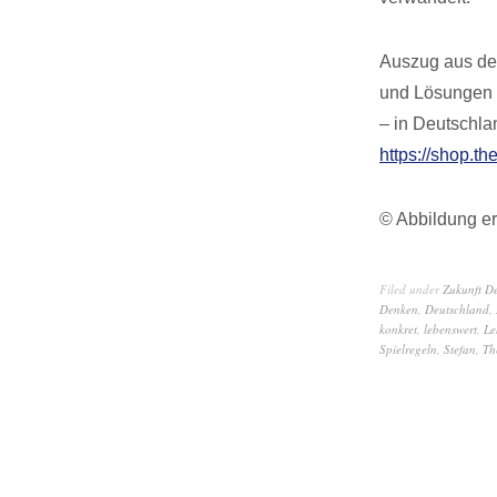
Auszug aus dem
und Lösungen f
– in Deutschla
https://shop.th
© Abbildung er
Filed under
Zukunft D
Denken
,
Deutschland
,
konkret
,
lebenswert
,
Le
Spielregeln
,
Stefan
,
Th