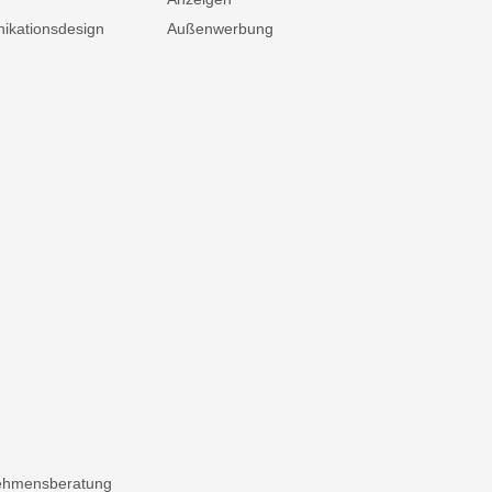
kationsdesign
Außenwerbung
ehmensberatung