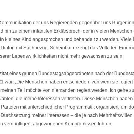
e Kommunikation der uns Regierenden gegenüber uns Bürger:inn
 hin zu einem infantilen Erklärsprech, der in vielen Menschen
 ein kleines Kind angesprochen und behandelt zu werden. Viel
Dialog mit Sachbezug. Scheinbar erzeugt das Volk den Eindruc
serer Lebenswirklichkeiten nicht mehr gewachsen zu sein.
szitat eines grünen Bundestagsabgeordneten nach der Bundest
1 war: „Die Menschen haben entschieden, von wem sie regiert
ür meinen Teil möchte von niemanden regiert werden. Ich gehe z
hlen, die meine Interessen vertreten. Diese Menschen haben 
Parteien mit unterschiedlicher Programmatik organisiert, um do
r Durchsetzung meiner Interessen – die je nach Mehrheitswillen 
 zu vernünftigen, abgewogenen Kompromissen führen.