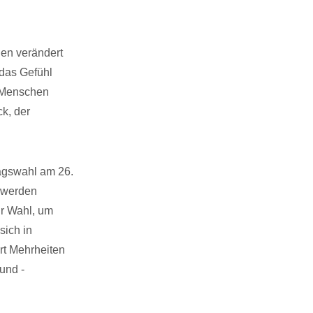
en verändert
 das Gefühl
e Menschen
k, der
agswahl am 26.
 werden
ur Wahl, um
sich in
rt Mehrheiten
und -