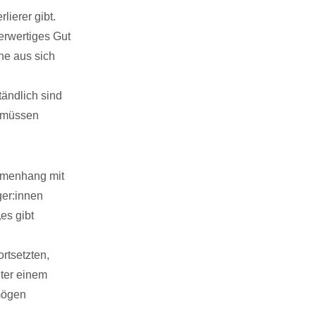
ierer gibt.
erwertiges Gut
ine aus sich
ändlich sind
e müssen
ammenhang mit
ger:innen
„es gibt
rtsetzten,
ter einem
mögen