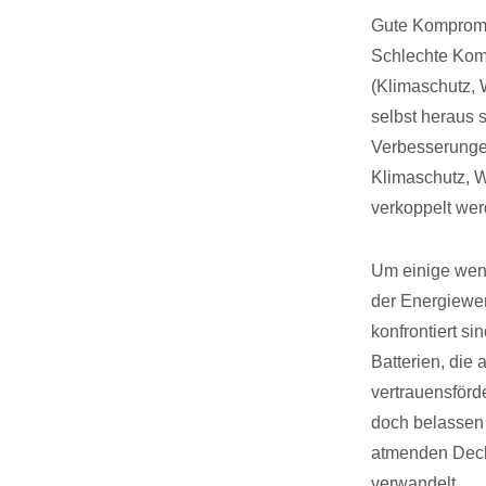
Gute Kompromis
Schlechte Komp
(Klimaschutz, W
selbst heraus 
Verbesserungen
Klimaschutz, W
verkoppelt we
Um einige weni
der Energiewe
konfrontiert si
Batterien, die
vertrauensförd
doch belassen
atmenden Deck
verwandelt.