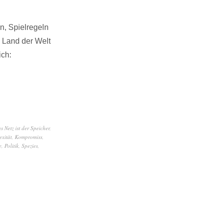
n, Spielregeln
 Land der Welt
ich:
s Netz ist der Speicher
,
xität
,
Kompromiss
,
e
,
Politik
,
Spezies
,