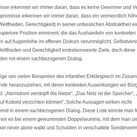
se erkennen wir immer daran, dass es keine Gewinner und Verl
romisse erkennen wir immer daran, dass ein vermeintlich höh
eltfrieden, Gerechtigkeit) in seiner unfasslichen Abstraktheit e
superiore Position einnimmt, die das Aushandeln von konkreten
 auf Augenhöhe im offenen Diskurs verunmöglicht. Selbstverst
eltfrieden und Gerechtigkeit erstrebenswerte Ziele, doch dies
rden mit einem sachbezogenen Dialog.
ge von vielen Beispielen des infantilen Erklärsprech im Zus
nde heranzuziehen, mit deren konkreten Auswirkungen wir Bür
nd: „Atomstrom verstopft die Netze“, „Das Netz ist der Speicher“, 
 auf Kobold verzichten können“. Solche Aussagen wirken nicht
ernd in einem sachbezogenen Dialog. Diese Liste könnte man fo
 wir es bei einem gewummsten Doppelwumms, mit dem man un
el never alone walkt und Schulden in verschattete Sonderver