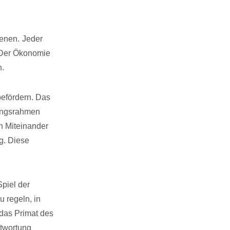
ienen.
Jeder
. Der Ökonomie
n.
efördern. Das
nungsrahmen
n Miteinander
g. Diese
piel der
 regeln, in
 das Primat des
ntwortung