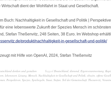
e Wirtschaft dient der Wohlfahrt in Staat und Gesellschaft.
 Buch: Nachhaltigkeit in Gesellschaft und Politik | Perspektive
ür eine lebenswerte Zukunft der Spezies Mensch im schönsten
nd, Stefan Theßenvitz, 248 Seiten, 38 Euro. Im Webshop erhältl
essenvitz.de/produkt/nachhaltigkeit-in-gesellschaft-und-politik/
zeugt mit Hilfe von OpenAI, 2024, Stefan Theßenvitz
eutschland denken und gestalten
Tagged
Deutschland
,
dienend
,
Eigenverantwortung
,
Kapi
tern
,
lebenswert
,
Lösung
,
Mensch
,
Nachhaltigkeit in Gesellschaft und Politik
,
obszön
,
offene Gesell
hmen
,
Perspektiven
,
Spezies
,
Spielregeln
,
Staat
,
Stefan
,
Teil der Gemeinschaft
,
Thessenvitz
,
Verant