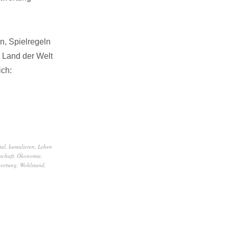
n, Spielregeln
 Land der Welt
ich:
tal
,
kumulieren
,
Leben
schaft
,
Ökonomie
,
wortung
,
Wohlstand
,