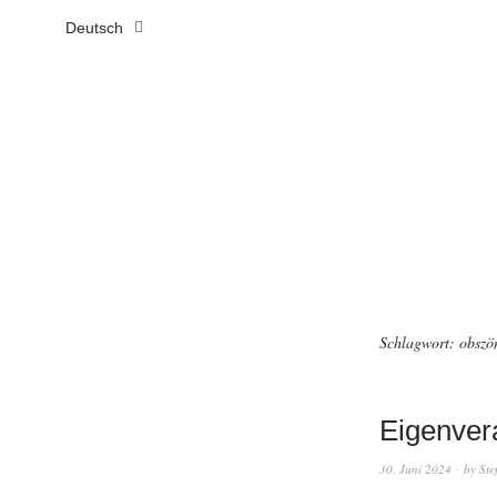
Deutsch
Schlagwort:
obszö
Eigenver
30. Juni 2024
by
Ste