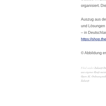
organisiert. Di
Auszug aus dem
und Lösungen f
– in Deutschla
https://shop.th
© Abbildung er
Filed under
Zukunft D
aus eigener Kraft meis
Open AI
,
Ordnungsra
Zukunft