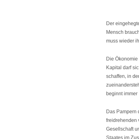
Der eingehegt
Mensch braucht
muss wieder ih
Die Ökonomie 
Kapital darf s
schaffen, in 
zueinandersteh
beginnt immer 
Das Pampern d
freidrehenden
Gesellschaft u
Staates im Zus