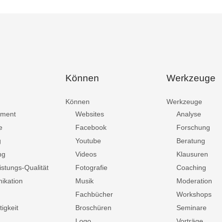
Können
Werkzeuge
Können
Werkzeuge
ment
Websites
Analyse
e
Facebook
Forschung
g
Youtube
Beratung
ng
Videos
Klausuren
istungs-Qualität
Fotografie
Coaching
ikation
Musik
Moderation
Fachbücher
Workshops
igkeit
Broschüren
Seminare
Logo
Vorträge