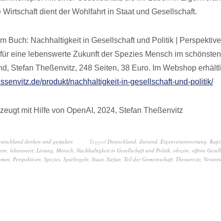
e Wirtschaft dient der Wohlfahrt in Staat und Gesellschaft.
 Buch: Nachhaltigkeit in Gesellschaft und Politik | Perspektive
ür eine lebenswerte Zukunft der Spezies Mensch im schönsten
nd, Stefan Theßenvitz, 248 Seiten, 38 Euro. Im Webshop erhältl
essenvitz.de/produkt/nachhaltigkeit-in-gesellschaft-und-politik/
zeugt mit Hilfe von OpenAI, 2024, Stefan Theßenvitz
eutschland denken und gestalten
Tagged
Deutschland
,
dienend
,
Eigenverantwortung
,
Kapi
tern
,
lebenswert
,
Lösung
,
Mensch
,
Nachhaltigkeit in Gesellschaft und Politik
,
obszön
,
offene Gesell
hmen
,
Perspektiven
,
Spezies
,
Spielregeln
,
Staat
,
Stefan
,
Teil der Gemeinschaft
,
Thessenvitz
,
Verant