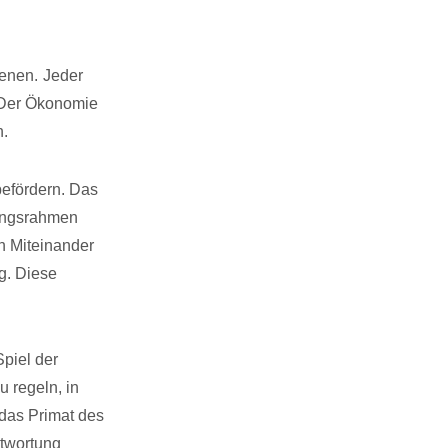
ienen.
Jeder
. Der Ökonomie
n.
efördern. Das
nungsrahmen
n Miteinander
g. Diese
piel der
 regeln, in
 das Primat des
ntwortung