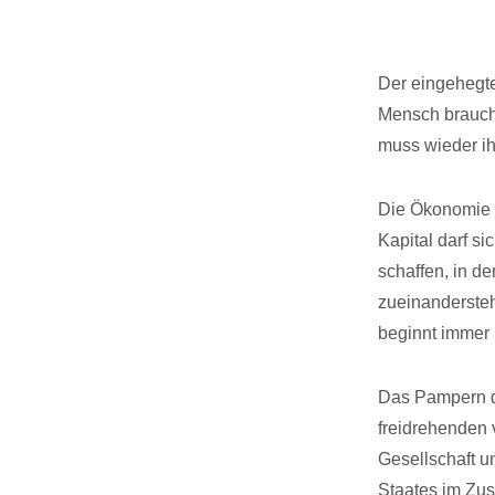
Der eingehegt
Mensch braucht
muss wieder ih
Die Ökonomie 
Kapital darf s
schaffen, in 
zueinandersteh
beginnt immer 
Das Pampern d
freidrehenden
Gesellschaft u
Staates im Zus