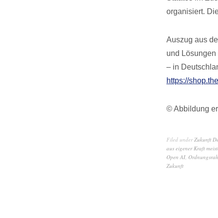
organisiert. Di
Auszug aus dem
und Lösungen f
– in Deutschla
https://shop.th
© Abbildung er
Filed under
Zukunft D
aus eigener Kraft meis
Open AI
,
Ordnungsra
Zukunft