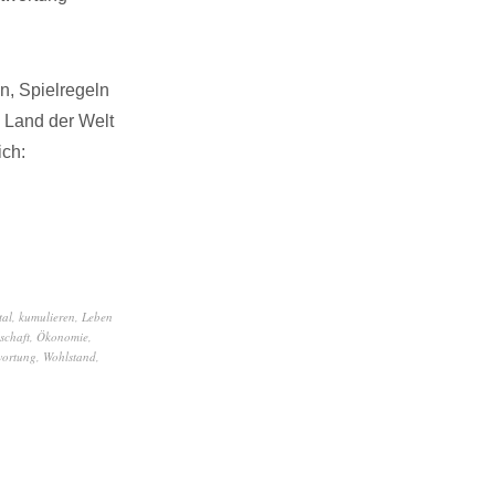
n, Spielregeln
 Land der Welt
ich:
tal
,
kumulieren
,
Leben
schaft
,
Ökonomie
,
wortung
,
Wohlstand
,