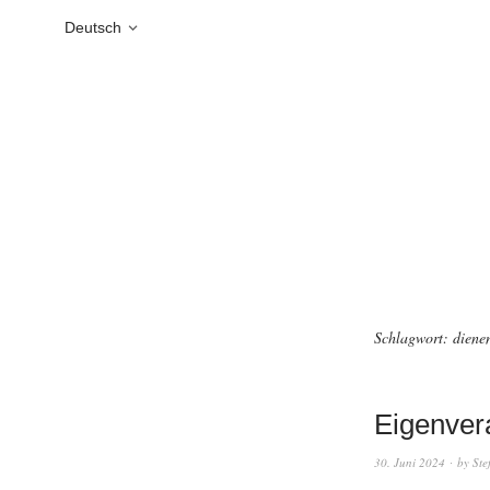
Deutsch
Schlagwort:
diene
Eigenver
30. Juni 2024
by
Ste