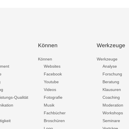
Können
Werkzeuge
Können
Werkzeuge
ment
Websites
Analyse
e
Facebook
Forschung
g
Youtube
Beratung
ng
Videos
Klausuren
istungs-Qualität
Fotografie
Coaching
ikation
Musik
Moderation
Fachbücher
Workshops
igkeit
Broschüren
Seminare
Logo
Vorträge