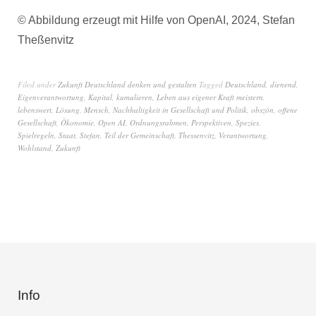
© Abbildung erzeugt mit Hilfe von OpenAI, 2024, Stefan
Theßenvitz
Filed under
Zukunft Deutschland denken und gestalten
Tagged
Deutschland
,
dienend
,
Eigenverantwortung
,
Kapital
,
kumulieren
,
Leben aus eigener Kraft meistern
,
lebenswert
,
Lösung
,
Mensch
,
Nachhaltigkeit in Gesellschaft und Politik
,
obszön
,
offene
Gesellschaft
,
Ökonomie
,
Open AI
,
Ordnungsrahmen
,
Perspektiven
,
Spezies
,
Spielregeln
,
Staat
,
Stefan
,
Teil der Gemeinschaft
,
Thessenvitz
,
Verantwortung
,
Wohlstand
,
Zukunft
Info