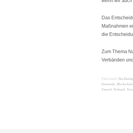
wenn wir auch 
Das Entscheide
Maßnahmen er
die Entscheid
Zum Thema Nac
Verbänden und
Filed under
Nachhaltig
Gemeinde
,
Hochschule
Umwelt
,
Verband
,
Vere