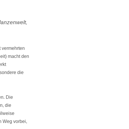
lanzenwelt,
t vermehrten
eit) macht den
rkt
sondere die
n. Die
n, die
ilweise
n Weg vorbei,