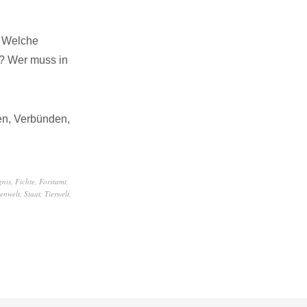
. Welche
? Wer muss in
en, Verbünden,
gnis
,
Fichte
,
Forstamt
,
enwelt
,
Staat
,
Tierwelt
,