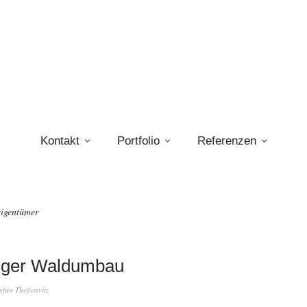
Kontakt
Portfolio
Referenzen
igentümer
iger Waldumbau
efan Theßenvitz