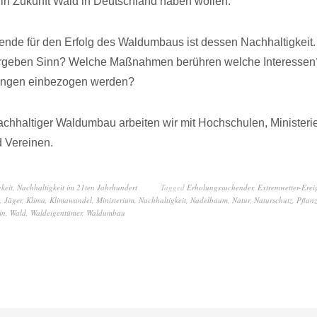
in Zukunft Wald in Deutschland haben wollen.
nde für den Erfolg des Waldumbaus ist dessen Nachhaltigkeit
geben Sinn? Welche Maßnahmen berühren welche Interessen
ungen einbezogen werden?
hhaltiger Waldumbau arbeiten wir mit Hochschulen, Ministeri
 Vereinen.
keit
,
Nachhaltigkeit im 21ten Jahrhundert
Tagged
Erholungssuchender
,
Extremwetter-Erei
,
Jäger
,
Klima
,
Klimawandel
,
Ministerium
,
Nachhaltigkeit
,
Nadelbaum
,
Natur
,
Naturschutz
,
Pflanz
in
,
Wald
,
Waldeigentümer
,
Waldumbau