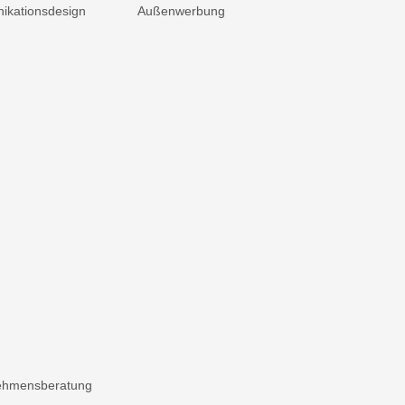
kationsdesign
Außenwerbung
ehmensberatung