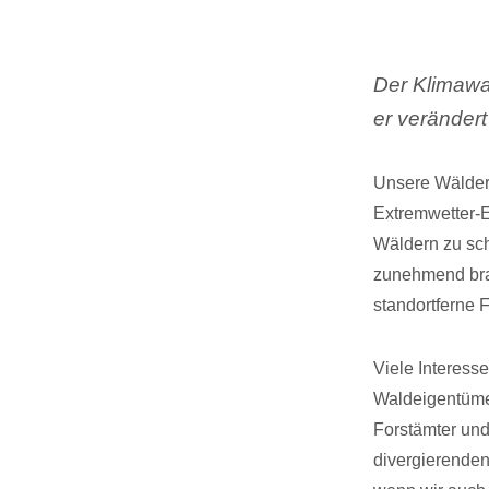
Der Klimawa
er veränder
Unsere Wälder
Extremwetter-E
Wäldern zu sch
zunehmend bra
standortferne F
Viele Interes
Waldeigentümer
Forstämter und
divergierenden