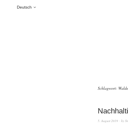
Deutsch
Schlagwort:
Walde
Nachhalt
5. August 2019
by
St