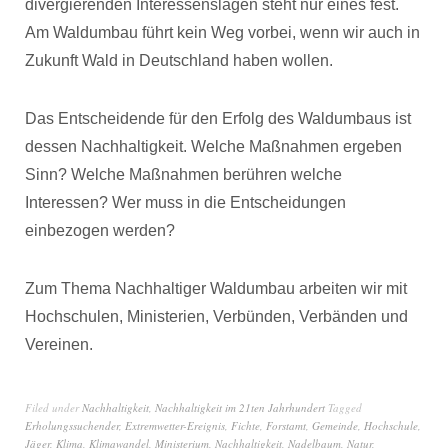
divergierenden Interessenslagen steht nur eines fest.
Am Waldumbau führt kein Weg vorbei, wenn wir auch in
Zukunft Wald in Deutschland haben wollen.
Das Entscheidende für den Erfolg des Waldumbaus ist
dessen Nachhaltigkeit. Welche Maßnahmen ergeben
Sinn? Welche Maßnahmen berühren welche
Interessen? Wer muss in die Entscheidungen
einbezogen werden?
Zum Thema Nachhaltiger Waldumbau arbeiten wir mit
Hochschulen, Ministerien, Verbünden, Verbänden und
Vereinen.
Filed under
Nachhaltigkeit
,
Nachhaltigkeit im 21ten Jahrhundert
Tagged
Erholungssuchender
,
Extremwetter-Ereignis
,
Fichte
,
Forstamt
,
Gemeinde
,
Hochschule
,
Jäger
,
Klima
,
Klimawandel
,
Ministerium
,
Nachhaltigkeit
,
Nadelbaum
,
Natur
,