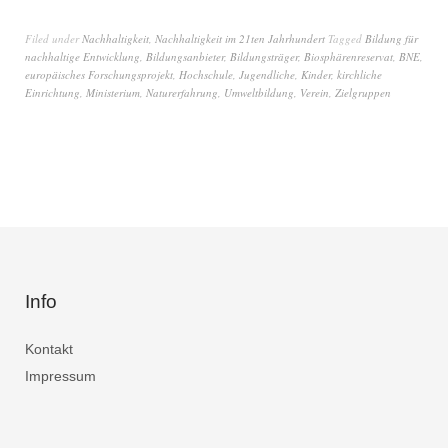
Filed under
Nachhaltigkeit
,
Nachhaltigkeit im 21ten Jahrhundert
Tagged
Bildung für
nachhaltige Entwicklung
,
Bildungsanbieter
,
Bildungsträger
,
Biosphärenreservat
,
BNE
,
europäisches Forschungsprojekt
,
Hochschule
,
Jugendliche
,
Kinder
,
kirchliche
Einrichtung
,
Ministerium
,
Naturerfahrung
,
Umweltbildung
,
Verein
,
Zielgruppen
Info
Kontakt
Impressum