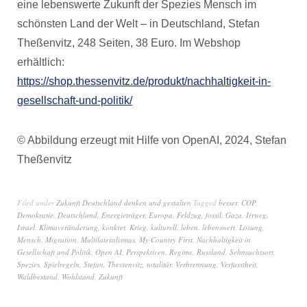
eine lebenswerte Zukunft der Spezies Mensch im
schönsten Land der Welt – in Deutschland, Stefan
Theßenvitz, 248 Seiten, 38 Euro. Im Webshop
erhältlich:
https://shop.thessenvitz.de/produkt/nachhaltigkeit-in-
gesellschaft-und-politik/
© Abbildung erzeugt mit Hilfe von OpenAI, 2024, Stefan
Theßenvitz
Filed under
Zukunft Deutschland denken und gestalten
Tagged
besser
,
COP
,
Demokratie
,
Deutschland
,
Energieträger
,
Europa
,
Feldzug
,
fossil
,
Gaza
,
Irrweg
,
Israel
,
Klimaveränderung
,
konkret
,
Krieg
,
kulturell
,
leben
,
lebenswert
,
Lösung
,
Mensch
,
Migration
,
Multilateralismus
,
My Country First
,
Nachhaltigkeit in
Gesellschaft und Politik
,
Open AI
,
Perspektiven
,
Regime
,
Russland
,
Sehnsuchtsort
,
Spezies
,
Spielregeln
,
Stefan
,
Thessenvitz
,
totalitär
,
Verbrennung
,
Verfasstheit
,
Waldbestand
,
Wohlstand
,
Zukunft