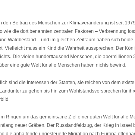
den Beitrag des Menschen zur Klimaveränderung ist seit 1979
 wie die dort benannten zentralen Faktoren – Verbrennung foss
und Waldbestand – und im gleichen Zeitraum haben sich beide
t. Vielleicht muss ein Kind die Wahrheit aussprechen: Der König
ichts.
Die vielen hunderttausend Menschen, die abermillionen
er eine gute Welt für alle Menschen haben nichts bewirkt.
lich sind die Interessen der Staaten, sie reichen von dem existe
Landunter zu gehen bis hin zum Wohlstandsversprechen für ihr
bild.
 im Ringen um das gemeinsame Ziel einer guten Welt für alle 
 entlang neuer Gräben. Der Russlandfeldzug, der Krieg in Israel 
nd die anhaltende ungesteuerte Migration nach Europa offenbar