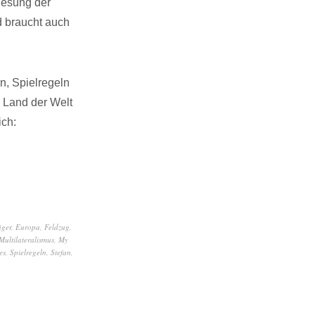
nesung der
d braucht auch
n, Spielregeln
 Land der Welt
ich:
äger
,
Europa
,
Feldzug
,
Multilateralismus
,
My
es
,
Spielregeln
,
Stefan
,