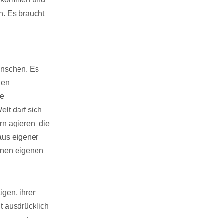
n. Es braucht
enschen. Es
gen
ie
elt darf sich
rn agieren, die
aus eigener
einen eigenen
igen, ihren
ht ausdrücklich