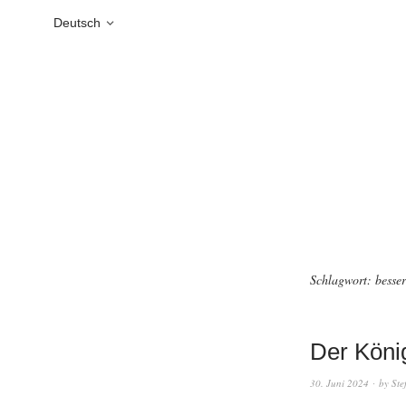
Deutsch
Schlagwort:
besser
Der König
30. Juni 2024
by
Ste