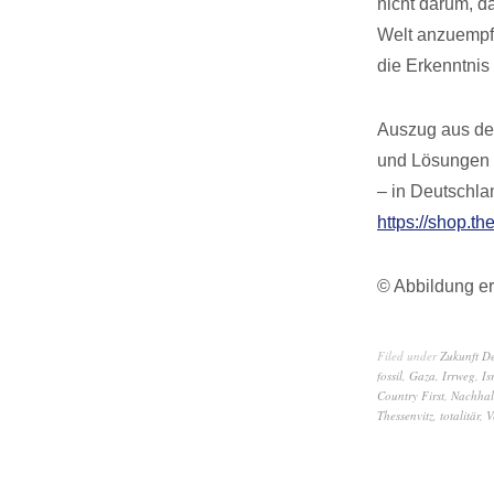
nicht darum, d
Welt anzuempfe
die Erkenntnis 
Auszug aus dem
und Lösungen f
– in Deutschla
https://shop.th
© Abbildung er
Filed under
Zukunft D
fossil
,
Gaza
,
Irrweg
,
Is
Country First
,
Nachhalt
Thessenvitz
,
totalitär
,
V