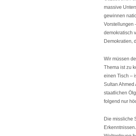
massive Unters
gewinnen natio
Vorstellungen 
demokratisch v
Demokratien, 
Wir müssen der
Thema ist zu k
einen Tisch – 
Sultan Ahmed A
staatlichen Öl
folgend nur hö
Die missliche 
Erkenntnissen.
Weltordnung b