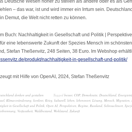
as Deutsche Wesen höher zu stellen als andere oder es als Ge
hlen – das war, ist und wird immer ein Irrtum sein. Deutschlan
in Demut, die Welt nicht retten zu können.
 Buch: Nachhaltigkeit in Gesellschaft und Politik | Perspektive
ür eine lebenswerte Zukunft der Spezies Mensch im schönsten
nd, Stefan Theßenvitz, 248 Seiten, 38 Euro. Im Webshop erhältl
essenvitz.de/produkt/nachhaltigkeit-in-gesellschaft-und-politik/
zeugt mit Hilfe von OpenAI, 2024, Stefan Theßenvitz
eutschland denken und gestalten
Tagged
besser
,
COP
,
Demokratie
,
Deutschland
,
Energietr
rael
,
Klimaveränderung
,
konkret
,
Krieg
,
kulturell
,
leben
,
lebenswert
,
Lösung
,
Mensch
,
Migration
,
igkeit in Gesellschaft und Politik
,
Open AI
,
Perspektiven
,
Regime
,
Russland
,
Sehnsuchtsort
,
Spezi
erbrennung
,
Verfasstheit
,
Waldbestand
,
Wohlstand
,
Zukunft