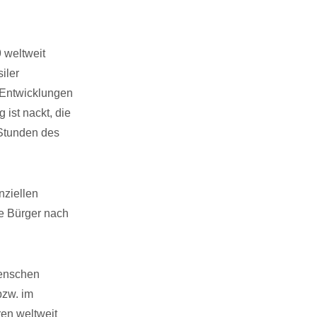
 weltweit
iler
 Entwicklungen
 ist nackt, die
 Stunden des
nziellen
e Bürger nach
Menschen
bzw. im
en weltweit