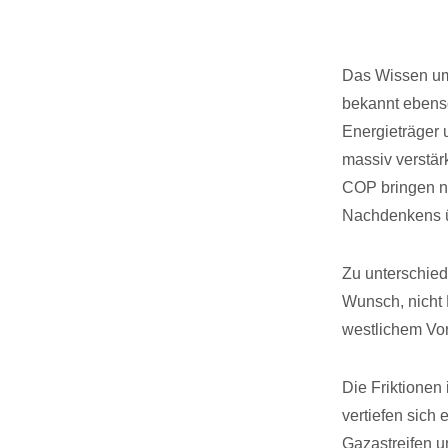
Das Wissen um 
bekannt ebenso
Energieträger 
massiv verstärk
COP bringen n
Nachdenkens üb
Zu unterschied
Wunsch, nicht 
westlichem Vor
Die Friktionen
vertiefen sich
Gazastreifen u