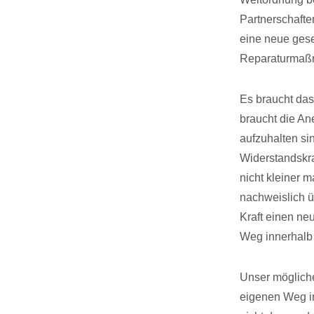
Partnerschafte
eine neue gese
Reparaturmaßn
Es braucht das
braucht die An
aufzuhalten si
Widerstandskraf
nicht kleiner m
nachweislich ü
Kraft einen ne
Weg innerhalb 
Unser mögliche
eigenen Weg in