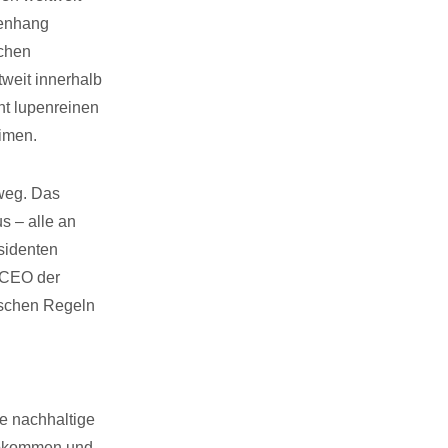
menhang
schen
tweit innerhalb
ht lupenreinen
imen.
rweg. Das
s – alle an
sidenten
d CEO der
tischen Regeln
ne nachhaltige
 Abkommen und