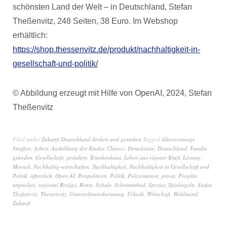
schönsten Land der Welt – in Deutschland, Stefan
Theßenvitz, 248 Seiten, 38 Euro. Im Webshop
erhältlich:
https://shop.thessenvitz.de/produkt/nachhaltigkeit-in-
gesellschaft-und-politik/
© Abbildung erzeugt mit Hilfe von OpenAI, 2024, Stefan
Theßenvitz
Filed under
Zukunft Deutschland denken und gestalten
Tagged
Altersvorsorge
Straßen
,
Arbeit
,
Ausbildung der Kinder
,
Chance
,
Demokratie
,
Deutschland
,
Familie
gründen
,
Gesellschaft
,
gestalten
,
Krankenhaus
,
Leben aus eigener Kraft
,
Lösung
,
Mensch
,
Nachhaltig-wirtschaften
,
Nachhaltigkeit
,
Nachhaltigkeit in Gesellschaft und
Politik
,
öffentlich
,
Open AI
,
Perspektiven
,
Politik
,
Polizeistation
,
privat
,
Projekte
anpacken
,
regional Bezüge
,
Rente
,
Schule
,
Schwimmbad
,
Spezies
,
Spielregeln
,
Stefan
Theßenvitz
,
Thessenvitz
,
Unternehmensberatung
,
Urlaub
,
Wirtschaft
,
Wohlstand
,
Zukunft