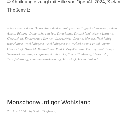
© Abbildung erzeugt mit Hilfe von OpenAI, 2024, Stefan
Theßenvitz
Filed under
Zukunft Deutschland denken und gestalten
Tagged
Altersarmut
,
Arbeit
,
Armut
,
Bildung
,
Dauerabhängigkeit
,
Demokratie
,
Deutschland
,
eigene Leistung
,
Gesellschaft
,
Kinderarmut
,
Können
,
Lebensrisiko
,
Lösung
,
Mensch
,
Nachhaltig-
wirtschaften
,
Nachhaltigkeit
,
Nachhaltigkeit in Gesellschaft und Politik
,
offene
Gesellschaft
,
Open AI
,
Perspektiven
,
Politik
,
Projekte anpacken
,
regional Bezüge
,
Selbstwirksam
,
Spezies
,
Spielregeln
,
Sprache
,
Stefan Theßenvitz
,
Thessenvitz
,
Transferleistung
,
Unternehmensberatung
,
Wirtschaft
,
Wissen
,
Zukunft
Menschenwürdiger Wohlstand
23. Juni 2024
by
Stefan Theßenvitz