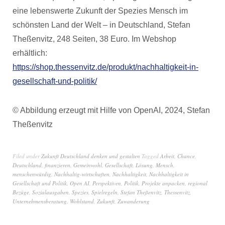
eine lebenswerte Zukunft der Spezies Mensch im
schönsten Land der Welt – in Deutschland, Stefan
Theßenvitz, 248 Seiten, 38 Euro. Im Webshop
erhältlich:
https://shop.thessenvitz.de/produkt/nachhaltigkeit-in-
gesellschaft-und-politik/
© Abbildung erzeugt mit Hilfe von OpenAI, 2024, Stefan
Theßenvitz
Filed under
Zukunft Deutschland denken und gestalten
Tagged
Arbeit
,
Chance
,
Deutschland
,
finanzieren
,
Gemeinwohl
,
Gesellschaft
,
Lösung
,
Mensch
,
menschenwürdig
,
Nachhaltig-wirtschaften
,
Nachhaltigkeit
,
Nachhaltigkeit in
Gesellschaft und Politik
,
Open AI
,
Perspektiven
,
Politik
,
Projekte anpacken
,
regional
Bezüge
,
Sozialausgaben
,
Spezies
,
Spielregeln
,
Stefan Theßenvitz
,
Thessenvitz
,
Unternehmensberatung
,
Wohlstand
,
Zukunft
,
Zuwanderung