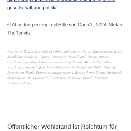
gesellschaft-und-politik/
© Abbildung erzeugt mit Hilfe von OpenAI, 2024, Stefan
Theßenvitz
Filed under
Zukunft Deutschland denken und gestalten
Tagged
Altersvorsorge
,
Arbeit
,
Ausbildung der Kinder
,
Chance
,
Demokratie
,
Deutschland
,
Familie gründen
,
Gesellschaft
,
gestalten
,
Leben aus eigener Kraft
,
Lösung
,
Mensch
,
Nachhaltig-
wirtschaften
,
Nachhaltigkeit
,
Nachhaltigkeit in Gesellschaft und Politik
,
Open AI
,
Perspektiven
,
Politik
,
Projekte anpacken
,
regional Bezüge
,
Rente
,
Spezies
,
Spielregeln
,
Stefan Theßenvitz
,
Thessenvitz
,
Unternehmensberatung
,
Urlaub
,
Wirtschaft
,
Wohlstand
,
Zukunft
Öffentlicher Wohlstand ist Reichtum für