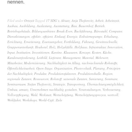
nennen.
Filed under
Ortszeit
Tagged
17 SDG´s
,
Absatz
,
Anja Theßenvitz
,
Arbeit
,
Arbeitszeit
,
Ausbau
,
Ausbildung
,
Auslastung
,
Ausstattung
,
Bau
,
Bauernhof
,
Betrieb
,
Betriebsgebäude
,
Bildungsanbieter
,
Break-Even
,
Buchführung
,
Bürostuhl
,
Computer
,
Dienstleistungen
,
effektiv
,
effizient
,
Einkauf
,
Energie
,
Erdwärmepumpe
,
Erhaltung
,
Errichtung
,
Erweiterung
,
Essensangebot
,
Fortbildung
,
Führung
,
Gewinnschwelle
,
Gruppenunterkunft
,
Heuhotel
,
Holz
,
Holzabfälle
,
Holzhaus
,
Infrastruktur
,
Innovation
,
Input
,
Institution
,
Investitionen
,
Kantine
,
Klausuren
,
Konzept
,
Kosten
,
Küche
,
Kundenanforderung
,
Leitbild
,
Lieferant
,
Management
,
Material
,
Mehrwert
,
Mitarbeiter
,
Modernisierung
,
Nachhaltigkeit im Alltag
,
nachwachsende-Rohstoffe
,
Öffentlichkeitsarbeit
,
Open-Stage
,
Organisation
,
Photovoltaik
,
Planung
,
Prinzipien
der Nachhaltigkeit
,
Produkte
,
Produktionsfaktoren
,
Produktionshalle
,
Region
,
regionale Zutaten
,
Ressourcen
,
Rohstoff
,
saisonale Zutaten
,
Sanierung
,
Seminare
,
Seminarraum
,
Stefan Theßenvitz
,
Strategie
,
Transportweg
,
Übernachtungsmöglichkeit
,
Umbau
,
umsatz
,
Unternehmen nachhaltig gestalten
,
Veranstaltungen
,
Verbesserung
,
Vollverpflegung
,
Wald
,
Werkstatt
,
Wertschöpfung
,
Wertschöpfungsprozess
,
wertvoll
,
Wohlfahrt
,
Workshops
,
World-Café
,
Ziele