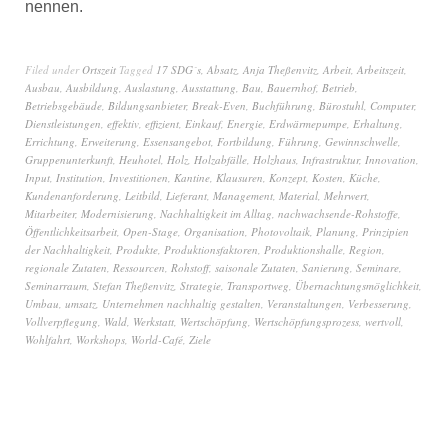
nennen.
Filed under
Ortszeit
Tagged
17 SDG´s
,
Absatz
,
Anja Theßenvitz
,
Arbeit
,
Arbeitszeit
,
Ausbau
,
Ausbildung
,
Auslastung
,
Ausstattung
,
Bau
,
Bauernhof
,
Betrieb
,
Betriebsgebäude
,
Bildungsanbieter
,
Break-Even
,
Buchführung
,
Bürostuhl
,
Computer
,
Dienstleistungen
,
effektiv
,
effizient
,
Einkauf
,
Energie
,
Erdwärmepumpe
,
Erhaltung
,
Errichtung
,
Erweiterung
,
Essensangebot
,
Fortbildung
,
Führung
,
Gewinnschwelle
,
Gruppenunterkunft
,
Heuhotel
,
Holz
,
Holzabfälle
,
Holzhaus
,
Infrastruktur
,
Innovation
,
Input
,
Institution
,
Investitionen
,
Kantine
,
Klausuren
,
Konzept
,
Kosten
,
Küche
,
Kundenanforderung
,
Leitbild
,
Lieferant
,
Management
,
Material
,
Mehrwert
,
Mitarbeiter
,
Modernisierung
,
Nachhaltigkeit im Alltag
,
nachwachsende-Rohstoffe
,
Öffentlichkeitsarbeit
,
Open-Stage
,
Organisation
,
Photovoltaik
,
Planung
,
Prinzipien
der Nachhaltigkeit
,
Produkte
,
Produktionsfaktoren
,
Produktionshalle
,
Region
,
regionale Zutaten
,
Ressourcen
,
Rohstoff
,
saisonale Zutaten
,
Sanierung
,
Seminare
,
Seminarraum
,
Stefan Theßenvitz
,
Strategie
,
Transportweg
,
Übernachtungsmöglichkeit
,
Umbau
,
umsatz
,
Unternehmen nachhaltig gestalten
,
Veranstaltungen
,
Verbesserung
,
Vollverpflegung
,
Wald
,
Werkstatt
,
Wertschöpfung
,
Wertschöpfungsprozess
,
wertvoll
,
Wohlfahrt
,
Workshops
,
World-Café
,
Ziele