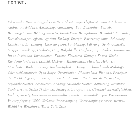
nennen.
Filed under
Ortszeit
Tagged
17 SDG´s
,
Absatz
,
Anja Theßenvitz
,
Arbeit
,
Arbeitszeit
,
Ausbau
,
Ausbildung
,
Auslastung
,
Ausstattung
,
Bau
,
Bauernhof
,
Betrieb
,
Betriebsgebäude
,
Bildungsanbieter
,
Break-Even
,
Buchführung
,
Bürostuhl
,
Computer
,
Dienstleistungen
,
effektiv
,
effizient
,
Einkauf
,
Energie
,
Erdwärmepumpe
,
Erhaltung
,
Errichtung
,
Erweiterung
,
Essensangebot
,
Fortbildung
,
Führung
,
Gewinnschwelle
,
Gruppenunterkunft
,
Heuhotel
,
Holz
,
Holzabfälle
,
Holzhaus
,
Infrastruktur
,
Innovation
,
Input
,
Institution
,
Investitionen
,
Kantine
,
Klausuren
,
Konzept
,
Kosten
,
Küche
,
Kundenanforderung
,
Leitbild
,
Lieferant
,
Management
,
Material
,
Mehrwert
,
Mitarbeiter
,
Modernisierung
,
Nachhaltigkeit im Alltag
,
nachwachsende-Rohstoffe
,
Öffentlichkeitsarbeit
,
Open-Stage
,
Organisation
,
Photovoltaik
,
Planung
,
Prinzipien
der Nachhaltigkeit
,
Produkte
,
Produktionsfaktoren
,
Produktionshalle
,
Region
,
regionale Zutaten
,
Ressourcen
,
Rohstoff
,
saisonale Zutaten
,
Sanierung
,
Seminare
,
Seminarraum
,
Stefan Theßenvitz
,
Strategie
,
Transportweg
,
Übernachtungsmöglichkeit
,
Umbau
,
umsatz
,
Unternehmen nachhaltig gestalten
,
Veranstaltungen
,
Verbesserung
,
Vollverpflegung
,
Wald
,
Werkstatt
,
Wertschöpfung
,
Wertschöpfungsprozess
,
wertvoll
,
Wohlfahrt
,
Workshops
,
World-Café
,
Ziele