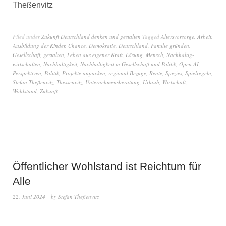
Theßenvitz
Filed under
Zukunft Deutschland denken und gestalten
Tagged
Altersvorsorge
,
Arbeit
,
Ausbildung der Kinder
,
Chance
,
Demokratie
,
Deutschland
,
Familie gründen
,
Gesellschaft
,
gestalten
,
Leben aus eigener Kraft
,
Lösung
,
Mensch
,
Nachhaltig-
wirtschaften
,
Nachhaltigkeit
,
Nachhaltigkeit in Gesellschaft und Politik
,
Open AI
,
Perspektiven
,
Politik
,
Projekte anpacken
,
regional Bezüge
,
Rente
,
Spezies
,
Spielregeln
,
Stefan Theßenvitz
,
Thessenvitz
,
Unternehmensberatung
,
Urlaub
,
Wirtschaft
,
Wohlstand
,
Zukunft
Öffentlicher Wohlstand ist Reichtum für
Alle
22. Juni 2024
by
Stefan Theßenvitz