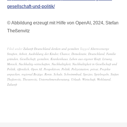
gesellschaft-und-politik/
© Abbildung erzeugt mit Hilfe von OpenAI, 2024, Stefan
Theßenvitz
Filed under
Zukunft Deutschland denken und gestalten
Tagged
Altersvorsorge
Straßen
,
Arbeit
,
Ausbildung der Kinder
,
Chance
,
Demokratie
,
Deutschland
,
Familie
gründen
,
Gesellschaft
,
gestalten
,
Krankenhaus
,
Leben aus eigener Kraft
,
Lösung
,
Mensch
,
Nachhaltig-wirtschaften
,
Nachhaltigkeit
,
Nachhaltigkeit in Gesellschaft und
Politik
,
öffentlich
,
Open AI
,
Perspektiven
,
Politik
,
Polizeistation
,
privat
,
Projekte
anpacken
,
regional Bezüge
,
Rente
,
Schule
,
Schwimmbad
,
Spezies
,
Spielregeln
,
Stefan
Theßenvitz
,
Thessenvitz
,
Unternehmensberatung
,
Urlaub
,
Wirtschaft
,
Wohlstand
,
Zukunft