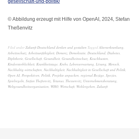
gesellschaft-und-politik/
© Abbildung erzeugt mit Hilfe von OpenAI, 2024, Stefan
Theßenvitz
Filed under
Zukunft Deutschland denken und gestalten
Tagged
Alterserkrankung
,
Arbeitsschutz
,
Arbeitsunfähigkeit
,
Demenz
,
Demokratie
,
Deutschland
,
Diabetes
,
Diphtherie
,
Gesellschaft
,
Gesundheit
,
Gesundheitsschutz
,
Keuchhusten
,
Kindersterblichkeit
,
Krankheitstage
,
Krebs
,
Lebenserwartung
,
Lösung
,
Mensch
,
Nachhaltig-wirtschaften
,
Nachhaltigkeit
,
Nachhaltigkeit in Gesellschaft und Politik
,
Open AI
,
Perspektiven
,
Politik
,
Projekte anpacken
,
regional Bezüge
,
Spezies
,
Spielregeln
,
Stefan Theßenvitz
,
Tetanus
,
Thessenvitz
,
Unternehmensberatung
,
Weltgesundheitsorganisation
,
WHO
,
Wirtschaft
,
Wohlergehen
,
Zukunft