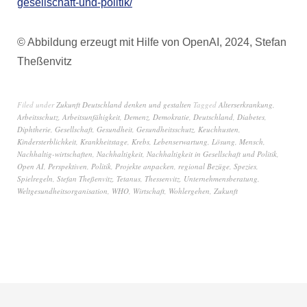
gesellschaft-und-politik/
© Abbildung erzeugt mit Hilfe von OpenAI, 2024, Stefan
Theßenvitz
Filed under
Zukunft Deutschland denken und gestalten
Tagged
Alterserkrankung
,
Arbeitsschutz
,
Arbeitsunfähigkeit
,
Demenz
,
Demokratie
,
Deutschland
,
Diabetes
,
Diphtherie
,
Gesellschaft
,
Gesundheit
,
Gesundheitsschutz
,
Keuchhusten
,
Kindersterblichkeit
,
Krankheitstage
,
Krebs
,
Lebenserwartung
,
Lösung
,
Mensch
,
Nachhaltig-wirtschaften
,
Nachhaltigkeit
,
Nachhaltigkeit in Gesellschaft und Politik
,
Open AI
,
Perspektiven
,
Politik
,
Projekte anpacken
,
regional Bezüge
,
Spezies
,
Spielregeln
,
Stefan Theßenvitz
,
Tetanus
,
Thessenvitz
,
Unternehmensberatung
,
Weltgesundheitsorganisation
,
WHO
,
Wirtschaft
,
Wohlergehen
,
Zukunft