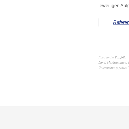
jeweiligen Auf
Referen
Filed under
Portfolio
Land
,
Marktsituation
,
Untersuchungsgebiet
,