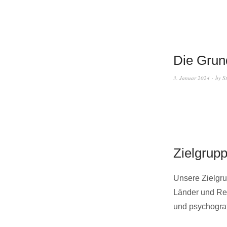
Die Grund
3. Januar 2024
by
S
Zielgrup
Unsere Zielgru
Länder und Reg
und psychograf