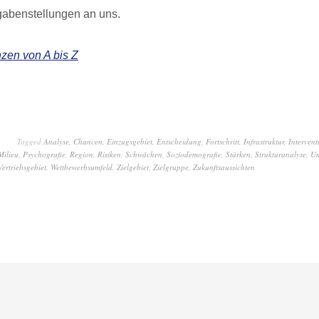
gabenstellungen an uns.
zen von A bis Z
Tagged
Analyse
,
Chancen
,
Einzugsgebiet
,
Entscheidung
,
Fortschritt
,
Infrastruktur
,
Intervent
Milieu
,
Psychografie
,
Region
,
Risiken
,
Schwächen
,
Soziodemografie
,
Stärken
,
Strukturanalyse
,
Um
Vertriebsgebiet
,
Wettbewerbsumfeld
,
Zielgebiet
,
Zielgruppe
,
Zukunftsaussichten