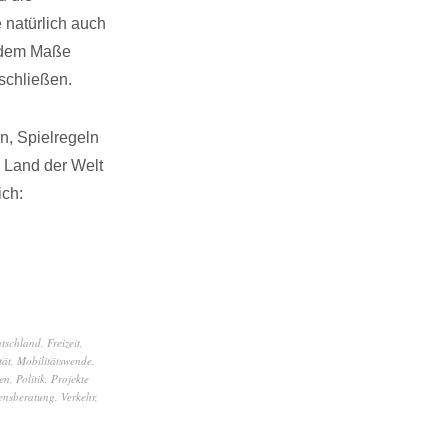
 natürlich auch
n dem Maße
nschließen.
n, Spielregeln
 Land der Welt
ich:
tschland
,
Freizeit
,
tät
,
Mobilitätswende
,
ven
,
Politik
,
Projekte
ensberatung
,
Verkehr
,