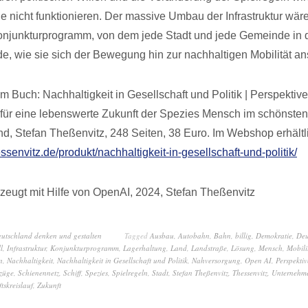
e nicht funktionieren. Der massive Umbau der Infrastruktur wäre
onjunkturprogramm, von dem jede Stadt und jede Gemeinde i
rde, wie sie sich der Bewegung hin zur nachhaltigen Mobilität a
 Buch: Nachhaltigkeit in Gesellschaft und Politik | Perspektive
ür eine lebenswerte Zukunft der Spezies Mensch im schönsten
nd, Stefan Theßenvitz, 248 Seiten, 38 Euro. Im Webshop erhältl
essenvitz.de/produkt/nachhaltigkeit-in-gesellschaft-und-politik/
zeugt mit Hilfe von OpenAI, 2024, Stefan Theßenvitz
eutschland denken und gestalten
Tagged
Ausbau
,
Autobahn
,
Bahn
,
billig
,
Demokratie
,
Deu
l
,
Infrastruktur
,
Konjunkturprogramm
,
Lagerhaltung
,
Land
,
Landstraße
,
Lösung
,
Mensch
,
Mobili
n
,
Nachhaltigkeit
,
Nachhaltigkeit in Gesellschaft und Politik
,
Nahversorgung
,
Open AI
,
Perspekti
züge
,
Schienennetz
,
Schiff
,
Spezies
,
Spielregeln
,
Stadt
,
Stefan Theßenvitz
,
Thessenvitz
,
Unternehm
tskreislauf
,
Zukunft