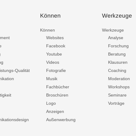
Können
Werkzeuge
Können
Werkzeuge
ment
Websites
Analyse
e
Facebook
Forschung
g
Youtube
Beratung
ng
Videos
Klausuren
istungs-Qualität
Fotografie
Coaching
ikation
Musik
Moderation
Fachbücher
Workshops
igkeit
Broschüren
Seminare
Logo
Vorträge
Anzeigen
kationsdesign
Außenwerbung