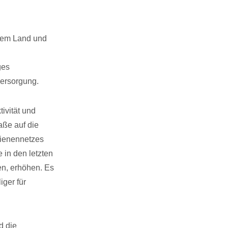
 dem Land und
ges
versorgung.
tivität und
aße auf die
hienennetzes
 in den letzten
n, erhöhen. Es
iger für
d die