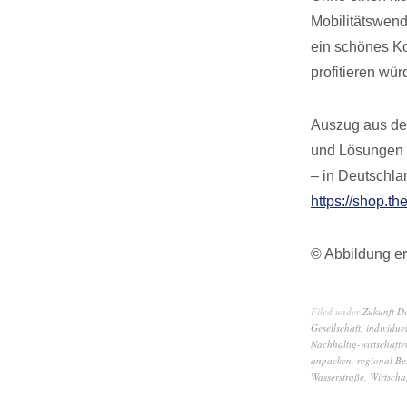
Mobilitätswend
ein schönes K
profitieren wü
Auszug aus dem
und Lösungen f
– in Deutschla
https://shop.th
© Abbildung er
Filed under
Zukunft D
Gesellschaft
,
individuel
Nachhaltig-wirtschafte
anpacken
,
regional Be
Wasserstraße
,
Wirtschaf