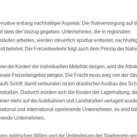
ernative entlang nachhaltiger Aspekte: Der Nahversorgung auf
ird stets der Vorzug gegeben. Unternehmen, die in regionalen
släufen arbeiten, werden steuerlich spürbar entlastet, nachhalti
ird belohnt. Der Freizeitverkehr folgt auch dem Prinzip der Nah
e die Kosten der individuellen Mobilität steigen, wird die Attrak
onale Freizeitangebot steigen. Die Fracht muss weg von der Str
aufs Schiff, damit verbunden ist ein drastischer Ausbau des Sc
straßen. Dadurch würden sich die Kosten der Lagerhaltung, die
mmer mehr auf die Autobahnen und Landstraßen verlagert wurde
 national und international operierende Unternehmen, es wird bill
ierende Unternehmen.
ren politischen Willen und die Veränderung der Spielregeln wir