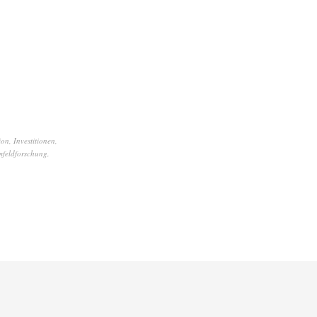
ion
,
Investitionen
,
feldforschung
,