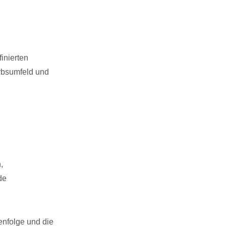
inierten
erbsumfeld und
,
de
enfolge und die