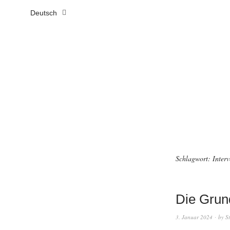
Deutsch
Schlagwort:
Interv
Die Grund
3. Januar 2024
by
S