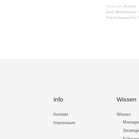
Filed under
Portfolio
Land
,
Marktsituation
,
Untersuchungsgebiet
,
Info
Wissen
Kontakt
Wissen
Manage
Impressum
Strategi
Führun