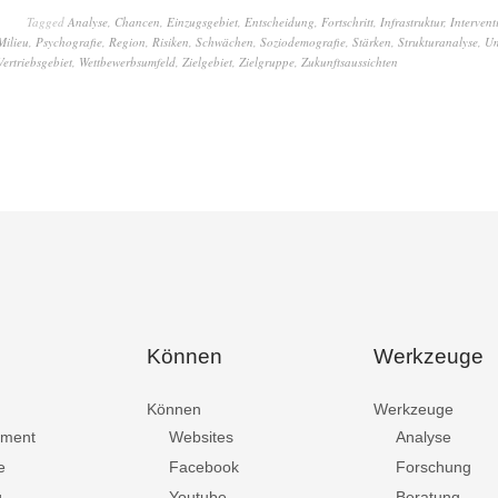
Tagged
Analyse
,
Chancen
,
Einzugsgebiet
,
Entscheidung
,
Fortschritt
,
Infrastruktur
,
Intervent
Milieu
,
Psychografie
,
Region
,
Risiken
,
Schwächen
,
Soziodemografie
,
Stärken
,
Strukturanalyse
,
Um
Vertriebsgebiet
,
Wettbewerbsumfeld
,
Zielgebiet
,
Zielgruppe
,
Zukunftsaussichten
Können
Werkzeuge
Können
Werkzeuge
ment
Websites
Analyse
e
Facebook
Forschung
g
Youtube
Beratung