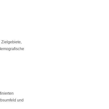
 Zielgebiete,
odemografische
inierten
erbsumfeld und