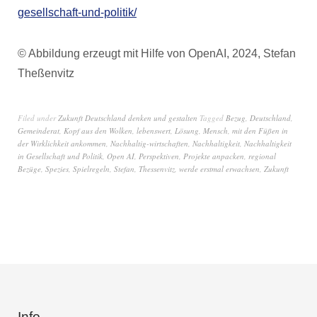
gesellschaft-und-politik/
© Abbildung erzeugt mit Hilfe von OpenAI, 2024, Stefan
Theßenvitz
Filed under
Zukunft Deutschland denken und gestalten
Tagged
Bezug
,
Deutschland
,
Gemeinderat
,
Kopf aus den Wolken
,
lebenswert
,
Lösung
,
Mensch
,
mit den Füßen in
der Wirklichkeit ankommen
,
Nachhaltig-wirtschaften
,
Nachhaltigkeit
,
Nachhaltigkeit
in Gesellschaft und Politik
,
Open AI
,
Perspektiven
,
Projekte anpacken
,
regional
Bezüge
,
Spezies
,
Spielregeln
,
Stefan
,
Thessenvitz
,
werde erstmal erwachsen
,
Zukunft
Info