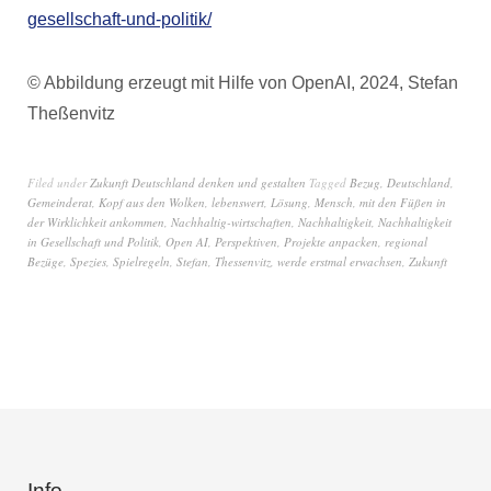
gesellschaft-und-politik/
© Abbildung erzeugt mit Hilfe von OpenAI, 2024, Stefan
Theßenvitz
Filed under
Zukunft Deutschland denken und gestalten
Tagged
Bezug
,
Deutschland
,
Gemeinderat
,
Kopf aus den Wolken
,
lebenswert
,
Lösung
,
Mensch
,
mit den Füßen in
der Wirklichkeit ankommen
,
Nachhaltig-wirtschaften
,
Nachhaltigkeit
,
Nachhaltigkeit
in Gesellschaft und Politik
,
Open AI
,
Perspektiven
,
Projekte anpacken
,
regional
Bezüge
,
Spezies
,
Spielregeln
,
Stefan
,
Thessenvitz
,
werde erstmal erwachsen
,
Zukunft
Info