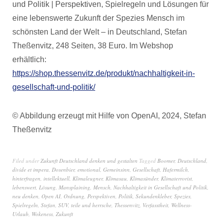
und Politik | Perspektiven, Spielregeln und Lösungen für
eine lebenswerte Zukunft der Spezies Mensch im
schönsten Land der Welt – in Deutschland, Stefan
Theßenvitz, 248 Seiten, 38 Euro. Im Webshop
erhältlich:
https://shop.thessenvitz.de/produkt/nachhaltigkeit-in-
gesellschaft-und-politik/
© Abbildung erzeugt mit Hilfe von OpenAI, 2024, Stefan
Theßenvitz
Filed under
Zukunft Deutschland denken und gestalten
Tagged
Boomer
,
Deutschland
,
divide et impera
,
Dosenbier
,
emotional
,
Gemeinsinn
,
Gesellschaft
,
Hafermilch
,
hinterfragen
,
intellektuell
,
Klimaleugner
,
Klimasau
,
Klimasünder
,
Klimaterrorist
,
lebenswert
,
Lösung
,
Mansplaining
,
Mensch
,
Nachhaltigkeit in Gesellschaft und Politik
,
neu denken
,
Open AI
,
Ordnung
,
Perspektiven
,
Politik
,
Sekundenkleber
,
Spezies
,
Spielregeln
,
Stefan
,
SUV
,
teile und herrsche
,
Thessenvitz
,
Verfasstheit
,
Wellness-
Urlaub
,
Wokeness
,
Zukunft