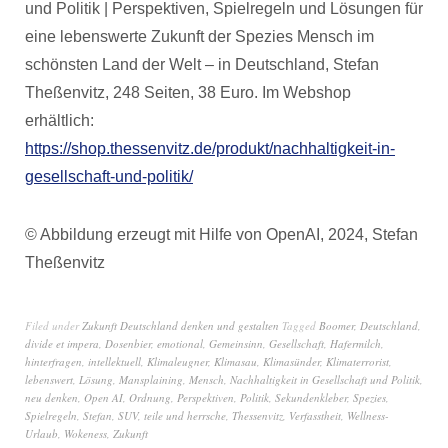
und Politik | Perspektiven, Spielregeln und Lösungen für
eine lebenswerte Zukunft der Spezies Mensch im
schönsten Land der Welt – in Deutschland, Stefan
Theßenvitz, 248 Seiten, 38 Euro. Im Webshop
erhältlich:
https://shop.thessenvitz.de/produkt/nachhaltigkeit-in-
gesellschaft-und-politik/
© Abbildung erzeugt mit Hilfe von OpenAI, 2024, Stefan
Theßenvitz
Filed under
Zukunft Deutschland denken und gestalten
Tagged
Boomer
,
Deutschland
,
divide et impera
,
Dosenbier
,
emotional
,
Gemeinsinn
,
Gesellschaft
,
Hafermilch
,
hinterfragen
,
intellektuell
,
Klimaleugner
,
Klimasau
,
Klimasünder
,
Klimaterrorist
,
lebenswert
,
Lösung
,
Mansplaining
,
Mensch
,
Nachhaltigkeit in Gesellschaft und Politik
,
neu denken
,
Open AI
,
Ordnung
,
Perspektiven
,
Politik
,
Sekundenkleber
,
Spezies
,
Spielregeln
,
Stefan
,
SUV
,
teile und herrsche
,
Thessenvitz
,
Verfasstheit
,
Wellness-
Urlaub
,
Wokeness
,
Zukunft