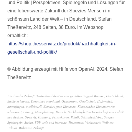
und Politik | Perspektiven, Spielregeln und Lösungen für
eine lebenswerte Zukunft der Spezies Mensch im
schönsten Land der Welt – in Deutschland, Stefan
Theßenvitz, 248 Seiten, 38 Euro. Im Webshop
erhältlich:
https://shop.thessenvitz.de/produkt/nachhaltigkeit-in-
gesellschaft-und-politik/
© Abbildung erzeugt mit Hilfe von OpenAI, 2024, Stefan
Theßenvitz
Filed under
Zukunft Deutschland denken und gestalten
Tagged
Boomer
,
Deutschland
,
divide et impera
,
Dosenbier
,
emotional
,
Gemeinsinn
,
Gesellschaft
,
Hafermilch
,
hinterfragen
,
intellektuell
,
Klimaleugner
,
Klimasau
,
Klimasünder
,
Klimaterrorist
,
lebenswert
,
Lösung
,
Mansplaining
,
Mensch
,
Nachhaltigkeit in Gesellschaft und Politik
,
neu denken
,
Open AI
,
Ordnung
,
Perspektiven
,
Politik
,
Sekundenkleber
,
Spezies
,
Spielregeln
,
Stefan
,
SUV
,
teile und herrsche
,
Thessenvitz
,
Verfasstheit
,
Wellness-
Urlaub
,
Wokeness
,
Zukunft