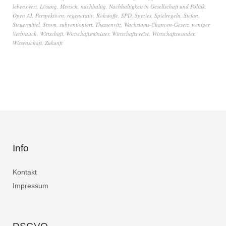
lebenswert
,
Lösung
,
Mensch
,
nachhaltig
,
Nachhaltigkeit in Gesellschaft und Politik
,
Open AI
,
Perspektiven
,
regenerativ
,
Rohstoffe
,
SPD
,
Spezies
,
Spielregeln
,
Stefan
,
Steuermittel
,
Strom
,
subventioniert
,
Thessenvitz
,
Wachstums-Chancen-Gesetz
,
weniger
Verbrauch
,
Wirtschaft
,
Wirtschaftsminister
,
Wirtschaftsweise
,
Wirtschaftswunder
,
Wissenschaft
,
Zukunft
Info
Kontakt
Impressum