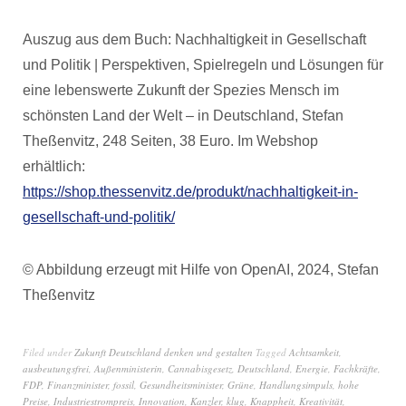
Auszug aus dem Buch: Nachhaltigkeit in Gesellschaft
und Politik | Perspektiven, Spielregeln und Lösungen für
eine lebenswerte Zukunft der Spezies Mensch im
schönsten Land der Welt – in Deutschland, Stefan
Theßenvitz, 248 Seiten, 38 Euro. Im Webshop
erhältlich:
https://shop.thessenvitz.de/produkt/nachhaltigkeit-in-
gesellschaft-und-politik/
© Abbildung erzeugt mit Hilfe von OpenAI, 2024, Stefan
Theßenvitz
Filed under
Zukunft Deutschland denken und gestalten
Tagged
Achtsamkeit
,
ausbeutungsfrei
,
Außenministerin
,
Cannabisgesetz
,
Deutschland
,
Energie
,
Fachkräfte
,
FDP
,
Finanzminister
,
fossil
,
Gesundheitsminister
,
Grüne
,
Handlungsimpuls
,
hohe
Preise
,
Industriestrompreis
,
Innovation
,
Kanzler
,
klug
,
Knappheit
,
Kreativität
,