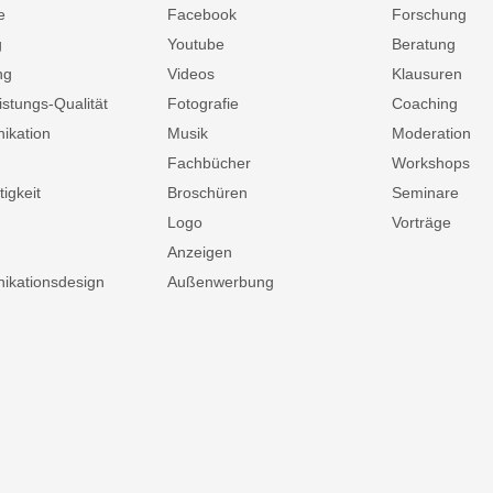
e
Facebook
Forschung
g
Youtube
Beratung
ng
Videos
Klausuren
istungs-Qualität
Fotografie
Coaching
ikation
Musik
Moderation
Fachbücher
Workshops
igkeit
Broschüren
Seminare
Logo
Vorträge
Anzeigen
kationsdesign
Außenwerbung