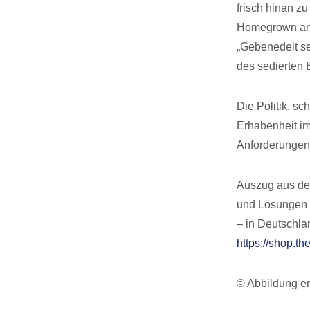
frisch hinan z
Homegrown an u
„Gebenedeit se
des sedierten 
Die Politik, sc
Erhabenheit im
Anforderungen
Auszug aus dem
und Lösungen f
– in Deutschla
https://shop.th
© Abbildung er