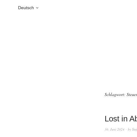
Deutsch
Schlagwort:
Steuer
Lost in A
30. Juni 2024
by
Ste