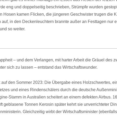
de eng und doppelseitig beschrieben, Strümpfe wurden gestopft
in Hosen kamen Flicken, die jüngeren Geschwister trugen die 
n auf, in den Deckenleuchtern brannte außer an Festtagen nur e
und so weiter.
ppheit – und dem Verlangen, mit harter Arbeit die Gräuel des z
nter sich zu lassen – entstand das Wirtschaftswunder.
t auf den Sommer 2023: Die Übergabe eines Holzschwertes, ei
etzes und eines Rindenschälers durch die deutsche Außenmini
gine-Stamm in Australien scheitert an einem defekten Airbus. 1
uft geblasene Tonnen Kerosin später kehrt sie unverrichteter Di
inisterin. Gleichzeitig wirbt der Wirtschaftsminister (ebenfalls