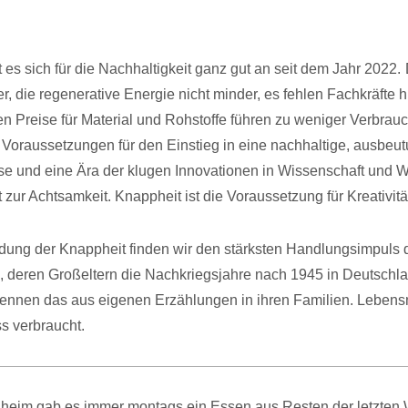
t es sich für die Nachhaltigkeit ganz gut an seit dem Jahr 2022.
er, die regenerative Energie nicht minder, es fehlen Fachkräfte 
en Preise für Material und Rohstoffe führen zu weniger Verbrau
e Voraussetzungen für den Einstieg in eine nachhaltige, ausbeut
se und eine Ära der klugen Innovationen in Wissenschaft und W
 zur Achtsamkeit. Knappheit ist die Voraussetzung für Kreativitä
dung der Knappheit finden wir den stärksten Handlungsimpuls
 deren Großeltern die Nachkriegsjahre nach 1945 in Deutschl
kennen das aus eigenen Erzählungen in ihren Familien. Lebens
s verbraucht.
aheim gab es immer montags ein Essen aus Resten der letzten