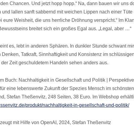
u den Chancen. Und jetzt hopp hopp.“ Na, dann bauen wir uns 
nd lallen sanft sabbernd mit weichen Lippen nach einer Tüte
i eure Weisheit, die uns herrliche Dröhnung verspricht.“ Im Kl
Bewusstseins breitet sich ein großes Egal aus. „Legal, aber …“
heint es, lebt in anderen Sphären. In dunkler Stunde schwant mir
 Denken, Tatkraft, Sinnhaftigkeit und Konsistenz im schlüssige
 der Zeit geschuldetem Handeln sehen anders aus.
 Buch: Nachhaltigkeit in Gesellschaft und Politik | Perspektive
ür eine lebenswerte Zukunft der Spezies Mensch im schönsten
nd, Stefan Theßenvitz, 248 Seiten, 38 Euro. Im Webshop erhältl
essenvitz.de/produkt/nachhaltigkeit-in-gesellschaft-und-politik/
zeugt mit Hilfe von OpenAI, 2024, Stefan Theßenvitz