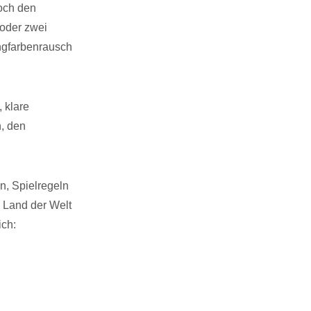
doch den
 oder zwei
angfarbenrausch
, klare
n, den
n, Spielregeln
 Land der Welt
ich: