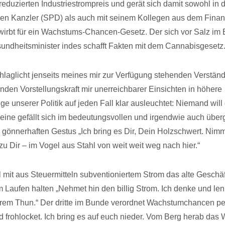
reduzierten Industriestrompreis und gerät sich damit sowohl in d
en Kanzler (SPD) als auch mit seinem Kollegen aus dem Finan
wirbt für ein Wachstums-Chancen-Gesetz. Der sich vor Salz im
undheitsminister indes schafft Fakten mit dem Cannabisgesetz
laglicht jenseits meines mir zur Verfügung stehenden Verstän
den Vorstellungskraft mir unerreichbarer Einsichten in höhere
unserer Politik auf jeden Fall klar ausleuchtet: Niemand will 
 eine gefällt sich im bedeutungsvollen und irgendwie auch übergr
gönnerhaften Gestus „Ich bring es Dir, Dein Holzschwert. Nimm
zu Dir – im Vogel aus Stahl von weit weit weg nach hier.“
l mit aus Steuermitteln subventioniertem Strom das alte Geschä
Laufen halten „Nehmet hin den billig Strom. Ich denke und len
 eurem Thun.“ Der dritte im Bunde verordnet Wachstumchancen p
 frohlocket. Ich bring es auf euch nieder. Vom Berg herab das 