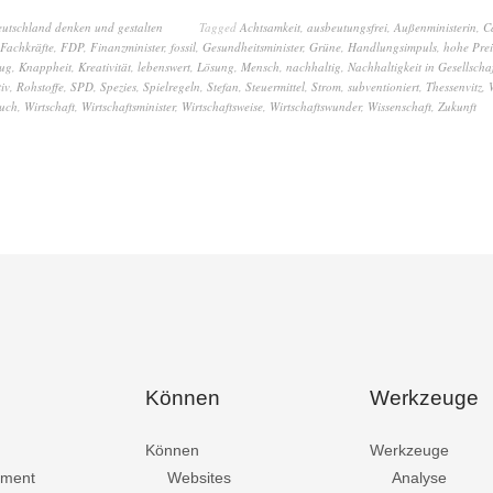
eutschland denken und gestalten
Tagged
Achtsamkeit
,
ausbeutungsfrei
,
Außenministerin
,
C
Fachkräfte
,
FDP
,
Finanzminister
,
fossil
,
Gesundheitsminister
,
Grüne
,
Handlungsimpuls
,
hohe Prei
lug
,
Knappheit
,
Kreativität
,
lebenswert
,
Lösung
,
Mensch
,
nachhaltig
,
Nachhaltigkeit in Gesellschaf
iv
,
Rohstoffe
,
SPD
,
Spezies
,
Spielregeln
,
Stefan
,
Steuermittel
,
Strom
,
subventioniert
,
Thessenvitz
,
auch
,
Wirtschaft
,
Wirtschaftsminister
,
Wirtschaftsweise
,
Wirtschaftswunder
,
Wissenschaft
,
Zukunft
Können
Werkzeuge
Können
Werkzeuge
ment
Websites
Analyse