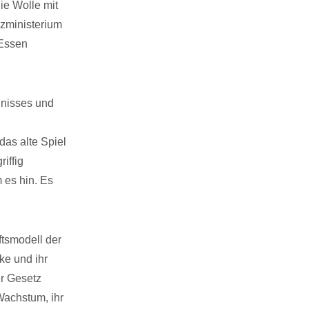
ie Wolle mit
zministerium
 Essen
.
dnisses und
das alte Spiel
iffig
 es hin. Es
ftsmodell der
ke und ihr
er Gesetz
Wachstum, ihr