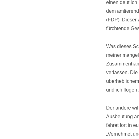
einen deutlich 
dem amtierend
(FDP). Dieser 
fürchtende Ges
Was dieses Sch
meiner mangeln
Zusammenhänge 
verlassen. Die
überheblichem 
und ich flogen 
Der andere wil
Ausbeutung am 
fahret fort in
„Vernehmet und