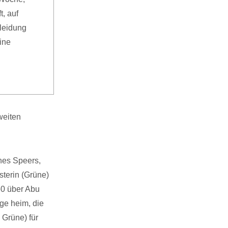
, auf
Kleidung
ine
weiten
nes Speers,
sterin (Grüne)
60 über Abu
nge heim, die
 Grüne) für