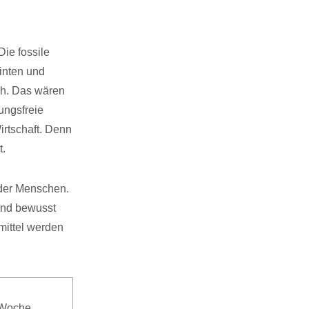
Die fossile
hinten und
ch. Das wären
ungsfreie
irtschaft. Denn
t.
 der Menschen.
and bewusst
mittel werden
 Woche,