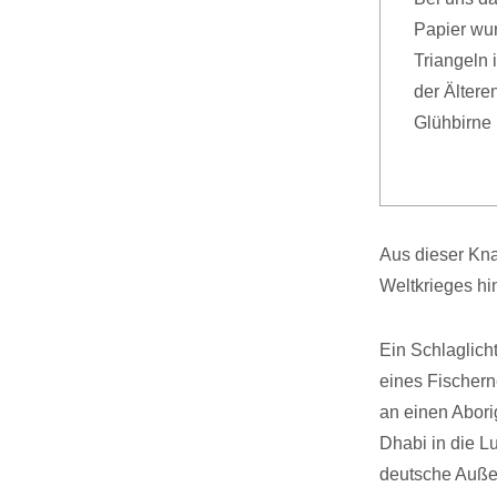
Papier wur
Triangeln 
der Ältere
Glühbirne 
Aus dieser Kna
Weltkrieges hi
Ein Schlaglich
eines Fischern
an einen Abori
Dhabi in die L
deutsche Außenm