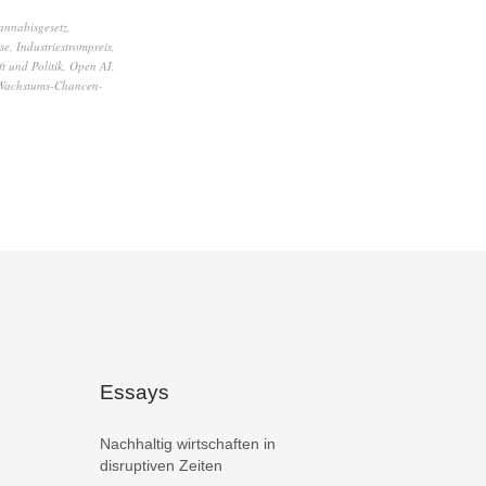
annabisgesetz
,
se
,
Industriestrompreis
,
t und Politik
,
Open AI
,
Wachstums-Chancen-
Essays
Nachhaltig wirtschaften in
disruptiven Zeiten