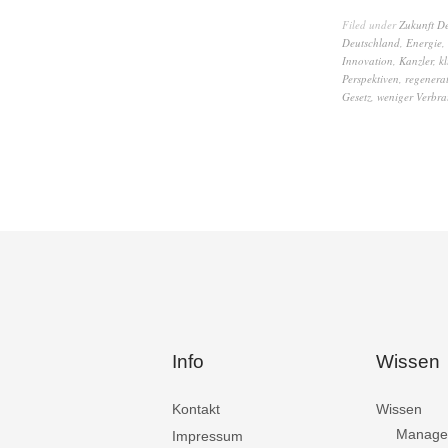
Filed under
Zukunft D
Deutschland
,
Energie
,
Innovation
,
Kanzler
,
k
Perspektiven
,
regenerat
Gesetz
,
weniger Verbr
Info
Wissen
Kontakt
Wissen
Manage
Impressum