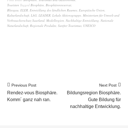
Touristen
Tagged
Biosphäre
,
Biosphärenreservat
,
Bliesgau
,
ELER
,
Entwicklung des ländlichen Raumes
,
Europäische Union
,
Kulturlandschaft
,
LAG
,
LEADER
,
Lokale Aktionsgruppe
,
Ministerium für Umwelt und
Verbraucherschutz Saarland
,
Modellregion
,
Nachhaltige Entwicklung
,
Nationale
Naturlandschaft
,
Regionale Produkte
,
Sanfter Tourismus
,
UNESCO
Previous Post
Next Post
Rendez-vous Biosphäre.
Bildungsregion Biosphäre.
Komm´ ganz nah ran.
Gute Bildung für
nachhaltige Entwicklung.