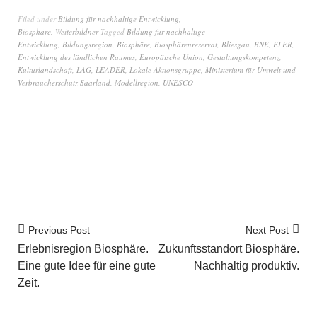
Filed under
Bildung für nachhaltige Entwicklung
,
Biosphäre
,
Weiterbildner
Tagged
Bildung für nachhaltige
Entwicklung
,
Bildungsregion
,
Biosphäre
,
Biosphärenreservat
,
Bliesgau
,
BNE
,
ELER
,
Entwicklung des ländlichen Raumes
,
Europäische Union
,
Gestaltungskompetenz
,
Kulturlandschaft
,
LAG
,
LEADER
,
Lokale Aktionsgruppe
,
Ministerium für Umwelt und
Verbraucherschutz Saarland
,
Modellregion
,
UNESCO
Previous Post
Next Post
Erlebnisregion Biosphäre.
Zukunftsstandort Biosphäre.
Eine gute Idee für eine gute
Nachhaltig produktiv.
Zeit.