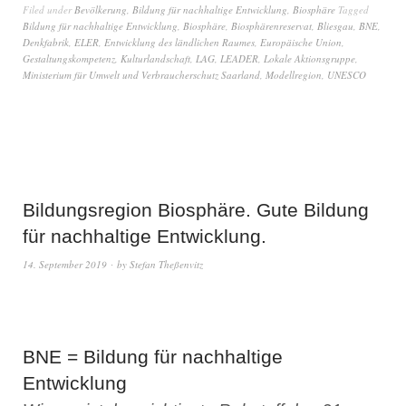
Filed under
Bevölkerung
,
Bildung für nachhaltige Entwicklung
,
Biosphäre
Tagged
Bildung für nachhaltige Entwicklung
,
Biosphäre
,
Biosphärenreservat
,
Bliesgau
,
BNE
,
Denkfabrik
,
ELER
,
Entwicklung des ländlichen Raumes
,
Europäische Union
,
Gestaltungskompetenz
,
Kulturlandschaft
,
LAG
,
LEADER
,
Lokale Aktionsgruppe
,
Ministerium für Umwelt und Verbraucherschutz Saarland
,
Modellregion
,
UNESCO
Bildungsregion Biosphäre. Gute Bildung
für nachhaltige Entwicklung.
14. September 2019
by
Stefan Theßenvitz
BNE = Bildung für nachhaltige
Entwicklung