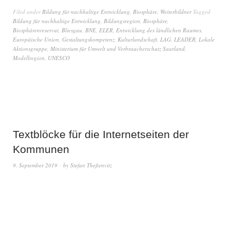
Filed under
Bildung für nachhaltige Entwicklung
,
Biosphäre
,
Weiterbildner
Tagged
Bildung für nachhaltige Entwicklung
,
Bildungsregion
,
Biosphäre
,
Biosphärenreservat
,
Bliesgau
,
BNE
,
ELER
,
Entwicklung des ländlichen Raumes
,
Europäische Union
,
Gestaltungskompetenz
,
Kulturlandschaft
,
LAG
,
LEADER
,
Lokale
Aktionsgruppe
,
Ministerium für Umwelt und Verbraucherschutz Saarland
,
Modellregion
,
UNESCO
Textblöcke für die Internetseiten der
Kommunen
9. September 2019
by
Stefan Theßenvitz