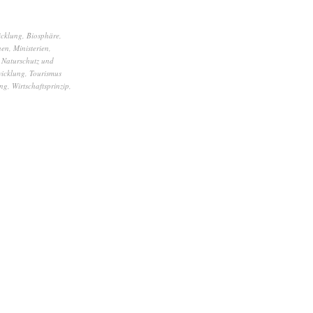
icklung
,
Biosphäre
,
en
,
Ministerien
,
,
Naturschutz und
wicklung
,
Tourismus
ng
,
Wirtschaftsprinzip
,