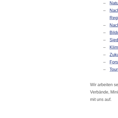
Natu
Nach
Reg
Nach
Bild
Sied
Klim
Zuku
Fors
Tour
Wir arbeiten s
Verbände, Mini
mit uns auf.