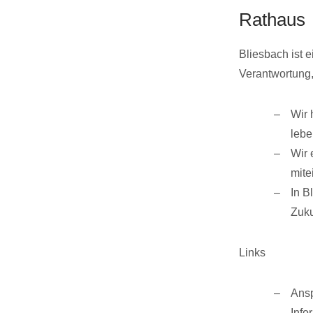
Rathaus
Bliesbach ist e
Verantwortung,
Wir 
lebe
Wir 
mite
In B
Zuku
Links
Ansp
Info