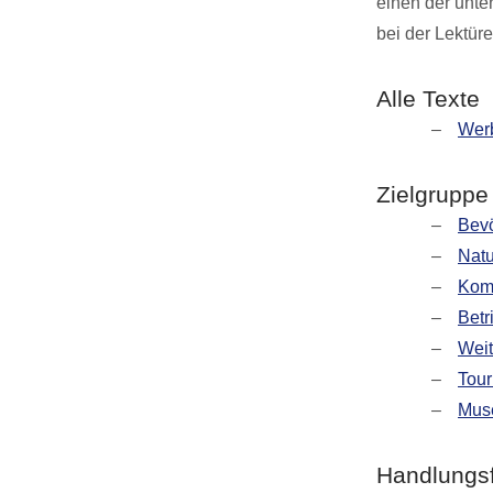
einen der unte
bei der Lektüre
Alle Texte
Werb
Zielgruppe
Bev
Natu
Kom
Betr
Weit
Tour
Muse
Handlungs