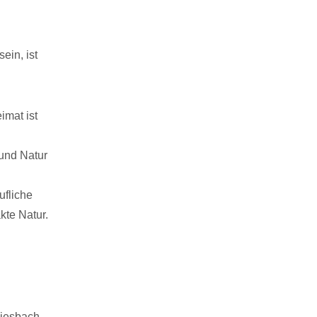
ein, ist
imat ist
 und Natur
ufliche
kte Natur.
liesbach