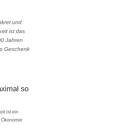
nkret und
eit ist das
300 Jahren
ßes Geschenk
aximal so
it ist ein
ie Ökonomie