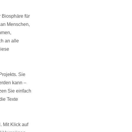
r Biosphäre für
, an Menschen,
ehmen,
h an alle
diese
rojekts. Sie
werden kann –
tzen Sie einfach
die Texte
 Mit Klick auf