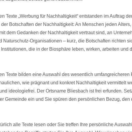
en Texte „Werbung für Nachhaltigkeit“ entstanden im Auftrag de
g der Botschaften der Nachhaltigkeit: An Menschen jeden Alters
 mit dem Gedanken der Nachhaltigkeit vertraut sind, an Untern
aturschutz-Organisationen – kurz, die Botschaften richten sic
nstitutionen, die in der Biosphäre leben, wirken, arbeiten und 
en Texte bilden eine Auswahl des wesentlich umfangreicheren P
haulichen, wie prägnant und konkret Nachhaltigkeit vermittelt 
und ideologiefrei. Der Ortsname Bliesbach ist frei erfunden. Se
er Gemeinde ein und Sie spüren den persönlichen Bezug, den 
rlich alle Texte lesen oder Sie treffen Ihre persönliche Auswahl.