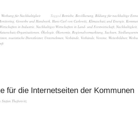
,
Werbung für Nachhaltigkeit
Tagged
Betriebe
,
Bevölkerung
,
Bildung für nachhaltige Entw
onitoring
,
Gewerbe und Handwerk
,
Hans Carl von Carlowitz
,
Klimaschutz und Energie
,
Kommun
irtschaften in Industrie
,
Nachhaltiges Wirtschaften in Land- und Forstwirtschaft
,
Nachhaltigkeit
Naturschutz-Organisationen
,
Ökologie
,
Ökonomie
,
Regionalvermarktung
,
Sachsen
,
Siedlungsent
isten
,
touristische Dienstleister
,
Unternehmen
,
Verbände
,
Verbünde
,
Vereine
,
Weiterbildner
,
Werbu
nft
ke für die Internetseiten der Kommunen
y
Stefan Theßenvitz