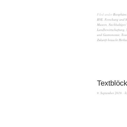
Filed under
Biosphäre
BNE
,
Forschung und M
Museen
,
Nachhaltiges W
Landbewirtschaftung
,
und Gastronomie
,
Tour
Zukunft braucht Herku
Textblöc
9. September 2019
b