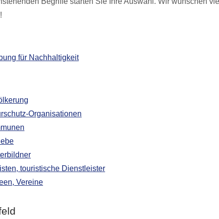
nstehenden Begriffe starten Sie Ihre Auswahl. Wir wünschen vi
!
ung für Nachhaltigkeit
ölkerung
rschutz-Organisationen
munen
iebe
erbildner
isten, touristische Dienstleister
en, Vereine
feld