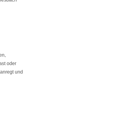
en,
ast oder
 anregt und