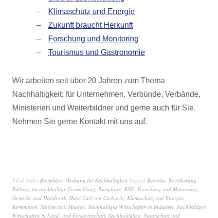
Klimaschutz und Energie
Zukunft braucht Herkunft
Forschung und Monitoring
Tourismus und Gastronomie
Wir arbeiten seit über 20 Jahren zum Thema
Nachhaltigkeit; für Unternehmen, Verbünde, Verbände,
Ministerien und Weiterbildner und gerne auch für Sie.
Nehmen Sie gerne Kontakt mit uns auf.
Filed under
Biosphäre
,
Werbung für Nachhaltigkeit
Tagged
Betriebe
,
Bevölkerung
,
Bildung für nachhaltige Entwicklung
,
Biosphäre
,
BNE
,
Forschung und Monitoring
,
Gewerbe und Handwerk
,
Hans Carl von Carlowitz
,
Klimaschutz und Energie
,
Kommunen
,
Ministerien
,
Museen
,
Nachhaltiges Wirtschaften in Industrie
,
Nachhaltiges
Wirtschaften in Land- und Forstwirtschaft
,
Nachhaltigkeit
,
Naturschutz und