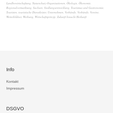
Landbewirtschaftung
,
Naturschutz-Organisationen
,
Ökologie
,
Ökonomie
,
Regionalvermarktung
,
Sachsen
,
Siedlungsentwicklung
,
Tourismus und Gastronomie
,
Touristen
,
touristische Dienstleister
,
Unternehmen
,
Verbände
,
Verbünde
,
Vereine
,
Weiterbildner
,
Werbung
,
Wirtschaftsprinzip
,
Zukunft braucht Herkunft
Info
Kontakt
Impressum
DSGVO