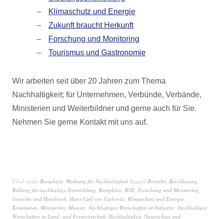
Klimaschutz und Energie
Zukunft braucht Herkunft
Forschung und Monitoring
Tourismus und Gastronomie
Wir arbeiten seit über 20 Jahren zum Thema
Nachhaltigkeit; für Unternehmen, Verbünde, Verbände,
Ministerien und Weiterbildner und gerne auch für Sie.
Nehmen Sie gerne Kontakt mit uns auf.
Filed under
Biosphäre
,
Werbung für Nachhaltigkeit
Tagged
Betriebe
,
Bevölkerung
,
Bildung für nachhaltige Entwicklung
,
Biosphäre
,
BNE
,
Forschung und Monitoring
,
Gewerbe und Handwerk
,
Hans Carl von Carlowitz
,
Klimaschutz und Energie
,
Kommunen
,
Ministerien
,
Museen
,
Nachhaltiges Wirtschaften in Industrie
,
Nachhaltiges
Wirtschaften in Land- und Forstwirtschaft
,
Nachhaltigkeit
,
Naturschutz und