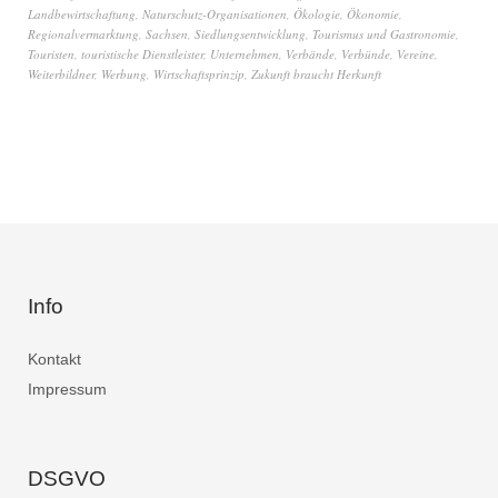
Landbewirtschaftung
,
Naturschutz-Organisationen
,
Ökologie
,
Ökonomie
,
Regionalvermarktung
,
Sachsen
,
Siedlungsentwicklung
,
Tourismus und Gastronomie
,
Touristen
,
touristische Dienstleister
,
Unternehmen
,
Verbände
,
Verbünde
,
Vereine
,
Weiterbildner
,
Werbung
,
Wirtschaftsprinzip
,
Zukunft braucht Herkunft
Info
Kontakt
Impressum
DSGVO