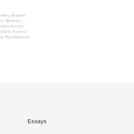
icklung
,
Biosphäre
,
en
,
Ministerien
,
,
Naturschutz und
wicklung
,
Tourismus
ng
,
Wirtschaftsprinzip
,
Essays