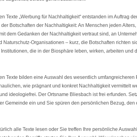
en Texte „Werbung für Nachhaltigkeit“ entstanden im Auftrag de
g der Botschaften der Nachhaltigkeit: An Menschen jeden Alters
 mit dem Gedanken der Nachhaltigkeit vertraut sind, an Untern
aturschutz-Organisationen – kurz, die Botschaften richten sic
nstitutionen, die in der Biosphäre leben, wirken, arbeiten und 
en Texte bilden eine Auswahl des wesentlich umfangreicheren P
haulichen, wie prägnant und konkret Nachhaltigkeit vermittelt 
und ideologiefrei. Der Ortsname Bliesbach ist frei erfunden. Se
er Gemeinde ein und Sie spüren den persönlichen Bezug, den 
rlich alle Texte lesen oder Sie treffen Ihre persönliche Auswahl.