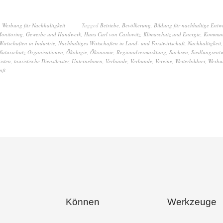
,
Werbung für Nachhaltigkeit
Tagged
Betriebe
,
Bevölkerung
,
Bildung für nachhaltige Entw
onitoring
,
Gewerbe und Handwerk
,
Hans Carl von Carlowitz
,
Klimaschutz und Energie
,
Kommun
irtschaften in Industrie
,
Nachhaltiges Wirtschaften in Land- und Forstwirtschaft
,
Nachhaltigkeit
Naturschutz-Organisationen
,
Ökologie
,
Ökonomie
,
Regionalvermarktung
,
Sachsen
,
Siedlungsent
isten
,
touristische Dienstleister
,
Unternehmen
,
Verbände
,
Verbünde
,
Vereine
,
Weiterbildner
,
Werbu
nft
Können
Werkzeuge