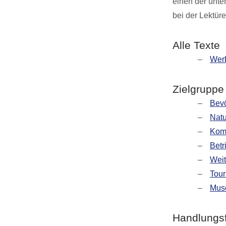
einen der unte
bei der Lektüre
Alle Texte
Werb
Zielgruppe
Bev
Natu
Kom
Betr
Weit
Tour
Muse
Handlungs