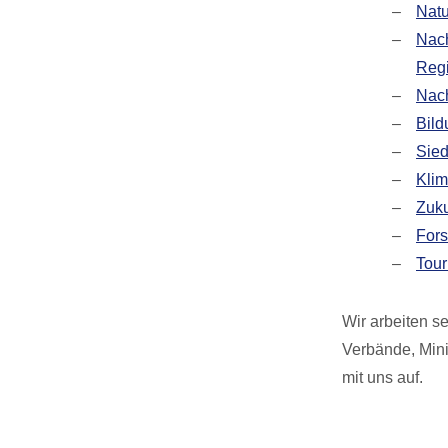
Natu
Nach
Reg
Nach
Bild
Sied
Klim
Zuku
Fors
Tour
Wir arbeiten s
Verbände, Mini
mit uns auf.