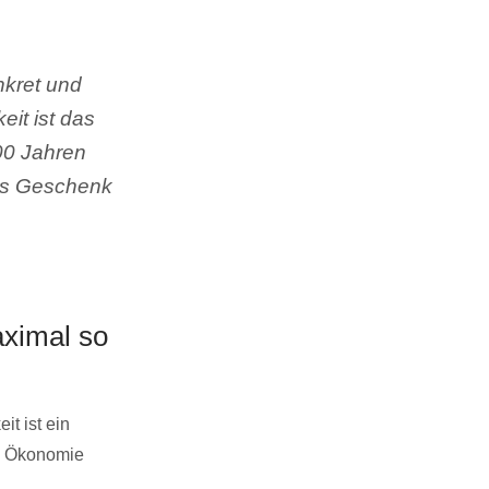
nkret und
eit ist das
300 Jahren
ßes Geschenk
aximal so
it ist ein
ie Ökonomie