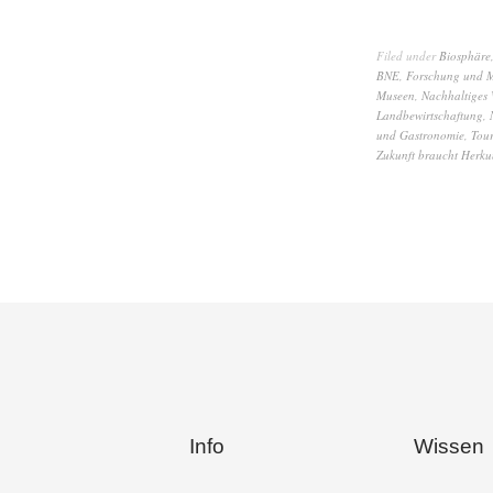
Filed under
Biosphäre
BNE
,
Forschung und M
Museen
,
Nachhaltiges W
Landbewirtschaftung
,
und Gastronomie
,
Tour
Zukunft braucht Herku
Info
Wissen