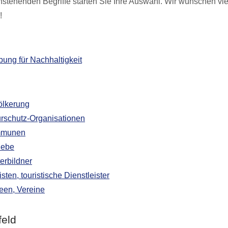
nstehenden Begriffe starten Sie Ihre Auswahl. Wir wünschen vi
!
ung für Nachhaltigkeit
ölkerung
rschutz-Organisationen
munen
iebe
erbildner
isten, touristische Dienstleister
en, Vereine
feld