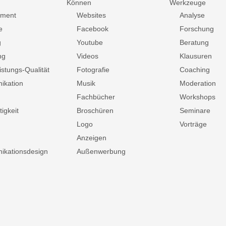
Können
Werkzeuge
ment
Websites
Analyse
e
Facebook
Forschung
g
Youtube
Beratung
ng
Videos
Klausuren
istungs-Qualität
Fotografie
Coaching
ikation
Musik
Moderation
Fachbücher
Workshops
igkeit
Broschüren
Seminare
Logo
Vorträge
Anzeigen
kationsdesign
Außenwerbung