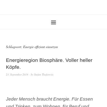
Schlagwort:
Energie effizient einsetzen
Energieregion Biosphäre. Voller heller
Köpfe.
23. September 2019
by
Stefan Theßenvitz
Jeder Mensch braucht Energie. Für Essen
und Trinken, zum Wohnen, für Beruf und