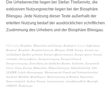
Die Urheberrechte liegen bei Stefan Theßenvitz, die
exklusiven Nutzungsrechte liegen bei der Biosphäre
Bliesgau. Jede Nutzung dieser Texte außerhalb der
erteilten Nutzung bedarf der ausdrücklichen schriftlichen
Zustimmung des Urhebers und der Biosphäre Bliesgau.
Filed under
Biosphäre
,
Klimaschutz und Energie
,
Kommunen
Tagged
Aufforstung
,
Biomasse
,
Biosphäre
,
Biosphärenreservat
,
Bliesgau
,
ELER
,
Energie
,
Energie aus
nachhaltigen Quellen gewinnen
,
Energie effizient einsetzen
,
Energie sparen
,
Energie
vermeiden
,
Energieeffizienz
,
Energieerzeugung
,
Energieverbrauch
,
Energieversorgung
,
Entwicklung des ländlichen Raumes
,
Erdwärme
,
Europäische
Union
,
Graue-Energie
,
Klimaschutz
,
Klimaschutzregion
,
Kulturlandschaft
,
LAG
,
LEADER
,
Lokale Aktionsgruppe
,
Ministerium für Umwelt und Verbraucherschutz
Saarland
,
Mobilität
,
Modellregion
,
Modernisierung im Bestand
,
Naturschutz
,
Naturverträglich
,
Saubere Energie
,
Sonnenenergie
,
umweltfreundliche Baustoffe
,
UNESCO
,
Windenergie