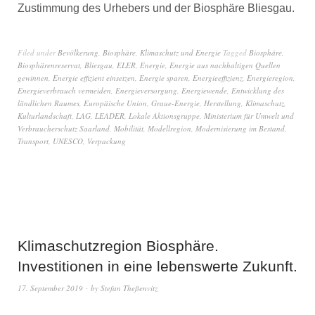
Zustimmung des Urhebers und der Biosphäre Bliesgau.
Filed under
Bevölkerung
,
Biosphäre
,
Klimaschutz und Energie
Tagged
Biosphäre
,
Biosphärenreservat
,
Bliesgau
,
ELER
,
Energie
,
Energie aus nachhaltigen Quellen
gewinnen
,
Energie effizient einsetzen
,
Energie sparen
,
Energieeffizienz
,
Energieregion
,
Energieverbrauch vermeiden
,
Energieversorgung
,
Energiewende
,
Entwicklung des
ländlichen Raumes
,
Europäische Union
,
Graue-Energie
,
Herstellung
,
Klimaschutz
,
Kulturlandschaft
,
LAG
,
LEADER
,
Lokale Aktionsgruppe
,
Ministerium für Umwelt und
Verbraucherschutz Saarland
,
Mobilität
,
Modellregion
,
Modernisierung im Bestand
,
Transport
,
UNESCO
,
Verpackung
Klimaschutzregion Biosphäre.
Investitionen in eine lebenswerte Zukunft.
17. September 2019
by
Stefan Theßenvitz