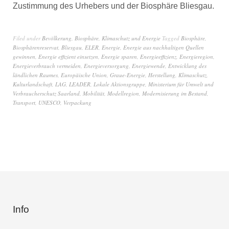
Zustimmung des Urhebers und der Biosphäre Bliesgau.
Filed under
Bevölkerung
,
Biosphäre
,
Klimaschutz und Energie
Tagged
Biosphäre
,
Biosphärenreservat
,
Bliesgau
,
ELER
,
Energie
,
Energie aus nachhaltigen Quellen
gewinnen
,
Energie effizient einsetzen
,
Energie sparen
,
Energieeffizienz
,
Energieregion
,
Energieverbrauch vermeiden
,
Energieversorgung
,
Energiewende
,
Entwicklung des
ländlichen Raumes
,
Europäische Union
,
Graue-Energie
,
Herstellung
,
Klimaschutz
,
Kulturlandschaft
,
LAG
,
LEADER
,
Lokale Aktionsgruppe
,
Ministerium für Umwelt und
Verbraucherschutz Saarland
,
Mobilität
,
Modellregion
,
Modernisierung im Bestand
,
Transport
,
UNESCO
,
Verpackung
Info