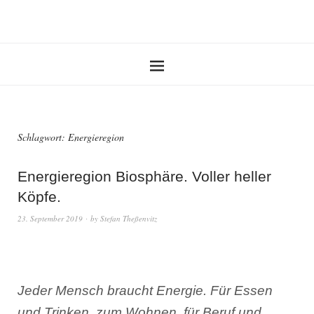
Schlagwort:
Energieregion
Energieregion Biosphäre. Voller heller
Köpfe.
23. September 2019
by
Stefan Theßenvitz
Jeder Mensch braucht Energie. Für Essen
und Trinken, zum Wohnen, für Beruf und