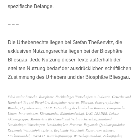
spezifische Belange.
– – –
Die Urheberrechte liegen bei Stefan Theßenvitz, die
exklusiven Nutzungsrechte liegen bei der Biosphäre
Bliesgau. Jede Nutzung dieser Texte außerhalb der
erteilten Nutzung bedarf der ausdrücklichen schriftlichen
Zustimmung des Urhebers und der Biosphäre Bliesgau.
Filed under
Betriebe
,
Biosphäre
,
Nachhaltiges Wirtschaften in Industrie, Gewerbe und
Handwerk
Tagged
Biosphäre
,
Biosphärenreservat
,
Bliesgau
,
demographischer
Wandel
,
Digitalisierung
,
ELER
,
Entwicklung des ländlichen Raumes
,
Europäische
Union
,
Innovationen
,
Klimawandel
,
Kulturlandschaft
,
LAG
,
LEADER
,
Lokale
Aktionsgruppe
,
Ministerium für Umwelt und Verbraucherschutz Saarland
,
Nachhaltiges Wirtschaften
,
Nachhaltigkeit
,
Netzwerk
,
Regionale Qualitätsprodukte
,
Regionale Wertschöpfungskette
,
Regionale Wirtschaft
,
Ressourcen schonen
,
Strukturwandel
,
UNESCO
,
Wirtschaftsprinzip
,
Wirtschaftsstandort
,
Zukunftsfähig