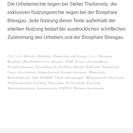
Die Urheberrechte liegen bei Stefan Theßenvitz, die
exklusiven Nutzungsrechte liegen bei der Biosphäre
Bliesgau. Jede Nutzung dieser Texte außerhalb der
erteilten Nutzung bedarf der ausdrücklichen schriftlichen
Zustimmung des Urhebers und der Biosphäre Bliesgau.
Filed under
Betriebe
,
Biosphäre
,
Klimaschutz und Energie
Tagged
Biomasse
,
Biosphäre
,
Biosphärenreservat
,
Bliesgau
,
ELER
,
Energie
,
Energieeffizienz
,
Energieeinsparung
,
Entwicklung des ländlichen Raumes
,
Erdwärme
,
Europäische
Union
,
Innovationen
,
klimaschonende Energieversorgung
,
Klimaschutz
,
Kulturlandschaft
,
LAG
,
LEADER
,
Lokale Aktionsgruppe
,
Ministerium für Umwelt und
Verbraucherschutz Saarland
,
Naturschutz
,
Prozesswärme
,
Regionale
Wertschöpfungskette
,
Sonnenenergie
,
UNESCO
,
Wärmerückgewinnung