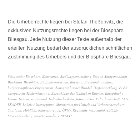
– – –
Die Urheberrechte liegen bei Stefan Theßenvitz, die
exklusiven Nutzungsrechte liegen bei der Biosphäre
Bliesgau. Jede Nutzung dieser Texte außerhalb der
erteilten Nutzung bedarf der ausdrücklichen schriftlichen
Zustimmung des Urhebers und der Biosphäre Bliesgau.
Filed under
Biosphäre
,
Kommunen
,
Siedlungsentwicklung
Tagged
Alltagsmobilität
,
Baukultur
,
Biosphäre
,
Biosphärenreservat
,
Bliesgau
,
Breitbandanschluss
,
bürgerschaftliches Engagement
,
demographischer Wandel
,
Dorfentwicklung
,
ELER
,
energetische Modernisierung
,
Entwicklung des ländlichen Raumes
,
Europäische
Union
,
Heimat
,
im Bestand
,
Individualverkehr
,
Infrastruktur
,
Kulturlandschaft
,
LAG
,
LEADER
,
Lokale Aktionsgruppe
,
Ministerium für Umwelt und Verbraucherschutz
Saarland
,
Mobilität
,
Nahversorgung
,
ÖPNV
,
Regionale Wirtschaftskreisläufe
,
Stadtentwicklung
,
Strukturwandel
,
UNESCO