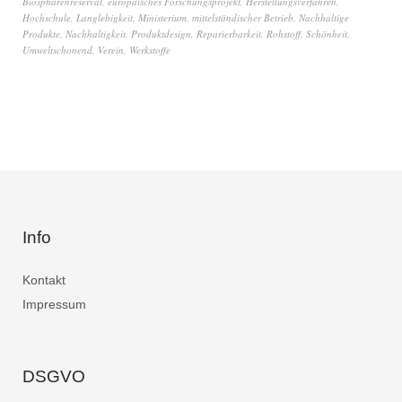
Biosphärenreservat
,
europäisches Forschungsprojekt
,
Herstellungsverfahren
,
Hochschule
,
Langlebigkeit
,
Ministerium
,
mittelständischer Betrieb
,
Nachhaltige
Produkte
,
Nachhaltigkeit
,
Produktdesign
,
Reparierbarkeit
,
Rohstoff
,
Schönheit
,
Umweltschonend
,
Verein
,
Werkstoffe
Info
Kontakt
Impressum
DSGVO