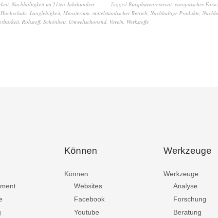
keit
,
Nachhaltigkeit im 21ten Jahrhundert
Tagged
Biosphärenreservat
,
europäisches Forsc
,
Hochschule
,
Langlebigkeit
,
Ministerium
,
mittelständischer Betrieb
,
Nachhaltige Produkte
,
Nachha
erbarkeit
,
Rohstoff
,
Schönheit
,
Umweltschonend
,
Verein
,
Werkstoffe
Können
Werkzeuge
Können
Werkzeuge
ment
Websites
Analyse
e
Facebook
Forschung
g
Youtube
Beratung