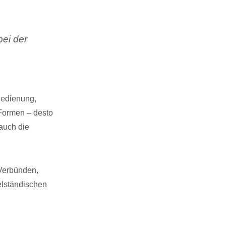
bei der
 Bedienung,
 Formen – desto
 auch die
 Verbünden,
elständischen