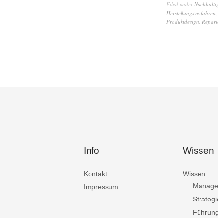
Filed under
Nachhaltig
Herstellungsverfahren
Produktdesign
,
Repari
Info
Wissen
Kontakt
Wissen
Manage
Impressum
Strategi
Führun