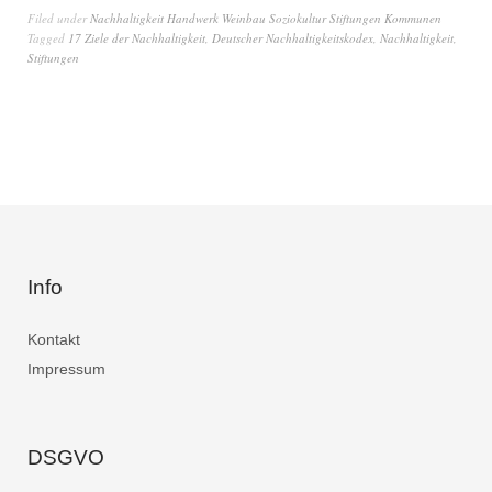
Filed under
Nachhaltigkeit Handwerk Weinbau Soziokultur Stiftungen Kommunen
Tagged
17 Ziele der Nachhaltigkeit
,
Deutscher Nachhaltigkeitskodex
,
Nachhaltigkeit
,
Stiftungen
Info
Kontakt
Impressum
DSGVO