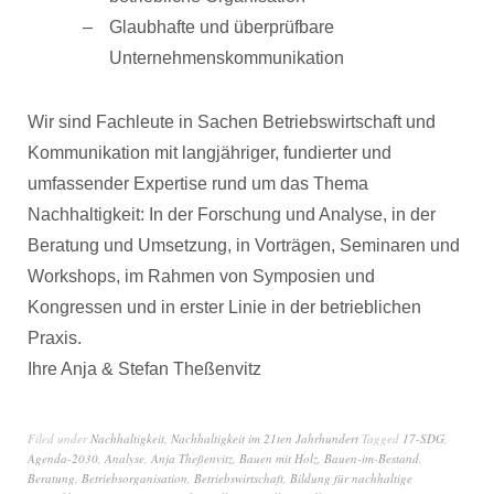
Glaubhafte und überprüfbare
Unternehmenskommunikation
Wir sind Fachleute in Sachen Betriebswirtschaft und
Kommunikation mit langjähriger, fundierter und
umfassender Expertise rund um das Thema
Nachhaltigkeit: In der Forschung und Analyse, in der
Beratung und Umsetzung, in Vorträgen, Seminaren und
Workshops, im Rahmen von Symposien und
Kongressen und in erster Linie in der betrieblichen
Praxis.
Ihre Anja & Stefan Theßenvitz
Filed under
Nachhaltigkeit
,
Nachhaltigkeit im 21ten Jahrhundert
Tagged
17-SDG
,
Agenda-2030
,
Analyse
,
Anja Theßenvitz
,
Bauen mit Holz
,
Bauen-im-Bestand
,
Beratung
,
Betriebsorganisation
,
Betriebswirtschaft
,
Bildung für nachhaltige