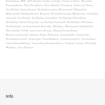
Entwicklung
,
BNE
,
CO2-Neutral
,
Cradle-to-Cradle
,
Cradle-to-Grave
,
Diversität
,
Energieeffizienz
,
Faire-Produktion
,
Fairer-Handel
,
Forschung
,
Fridays for Future
,
Gesellschaft
,
Graue-Energie
,
Kaskadennutzung
,
Klimaneutral
,
Klimaschutz
,
Klimawandel
,
Kommunikation
,
Kongress
,
Kreislaufwirtschaft
,
Ministerium
,
nachhaltig
agierende Gesellschaft
,
Nachhaltig-wirtschaften
,
Nachhaltige Entwicklung
,
Nachhaltige-Entwicklungsziele
,
nachhaltiger Lebensstil
,
Nachhaltiges-Wachstum
,
Nachhaltigkeit
,
nachwachsende-Rohstoffe
,
Ökobilanz
,
Ökologischer-Fußabdruck
,
Ökomobilität
,
Politik
,
regenerative-Energie
,
Regionalvermarktung
,
Ressourcenschonend
,
Seminar
,
Stefan Theßenvitz
,
Sustainability
,
Sustainable-
Development-Goals
,
Symposium
,
Umweltbildung
,
Umweltverträglich
,
Unternehmen
,
Unternehmensführung
,
Unternehmenskommunikation
,
Verband
,
Vortrag
,
Wirtschaft
,
Workshop
,
Zero-Emission
Info