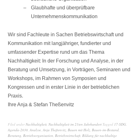
Glaubhafte und überprüfbare
Unternehmenskommunikation
Wir sind Fachleute in Sachen Betriebswirtschaft und
Kommunikation mit langjähriger, fundierter und
umfassender Expertise rund um das Thema
Nachhaltigkeit: In der Forschung und Analyse, in der
Beratung und Umsetzung, in Vorträgen, Seminaren und
Workshops, im Rahmen von Symposien und
Kongressen und in erster Linie in der betrieblichen
Praxis.
Ihre Anja & Stefan Theßenvitz
Filed under
Nachhaltigkeit
,
Nachhaltigkeit im 21ten Jahrhundert
Tagged
17-SDG
,
Agenda-2030
,
Analyse
,
Anja Theßenvitz
,
Bauen mit Holz
,
Bauen-im-Bestand
,
Beratung
,
Betriebsorganisation
,
Betriebswirtschaft
,
Bildung für nachhaltige