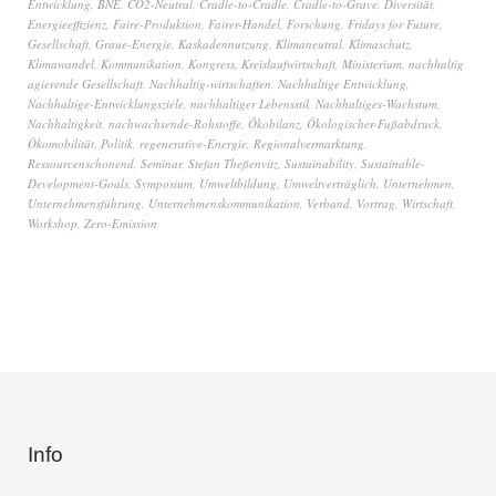
Entwicklung
,
BNE
,
CO2-Neutral
,
Cradle-to-Cradle
,
Cradle-to-Grave
,
Diversität
,
Energieeffizienz
,
Faire-Produktion
,
Fairer-Handel
,
Forschung
,
Fridays for Future
,
Gesellschaft
,
Graue-Energie
,
Kaskadennutzung
,
Klimaneutral
,
Klimaschutz
,
Klimawandel
,
Kommunikation
,
Kongress
,
Kreislaufwirtschaft
,
Ministerium
,
nachhaltig
agierende Gesellschaft
,
Nachhaltig-wirtschaften
,
Nachhaltige Entwicklung
,
Nachhaltige-Entwicklungsziele
,
nachhaltiger Lebensstil
,
Nachhaltiges-Wachstum
,
Nachhaltigkeit
,
nachwachsende-Rohstoffe
,
Ökobilanz
,
Ökologischer-Fußabdruck
,
Ökomobilität
,
Politik
,
regenerative-Energie
,
Regionalvermarktung
,
Ressourcenschonend
,
Seminar
,
Stefan Theßenvitz
,
Sustainability
,
Sustainable-
Development-Goals
,
Symposium
,
Umweltbildung
,
Umweltverträglich
,
Unternehmen
,
Unternehmensführung
,
Unternehmenskommunikation
,
Verband
,
Vortrag
,
Wirtschaft
,
Workshop
,
Zero-Emission
Info