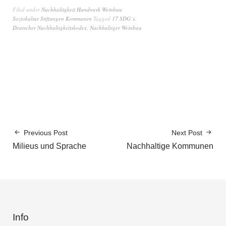
Filed under
Nachhaltigkeit Handwerk Weinbau
Soziokultur Stiftungen Kommunen
Tagged
17 SDG´s
,
Deutscher Nachhaltigkeitskodex
,
Nachhaltiger Weinbau
Previous Post
Next Post
Milieus und Sprache
Nachhaltige Kommunen
Info