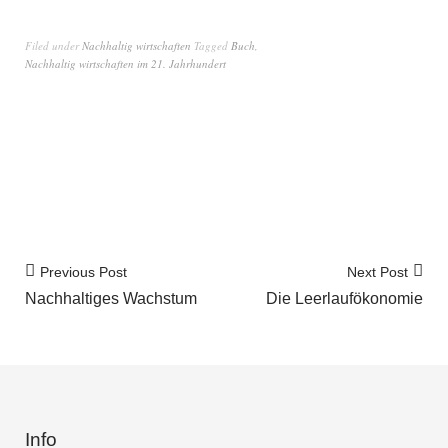
Filed under
Nachhaltig wirtschaften
Tagged
Buch
,
Nachhaltig wirtschaften im 21. Jahrhundert
Previous Post
Next Post
Nachhaltiges Wachstum
Die Leerlaufökonomie
Info