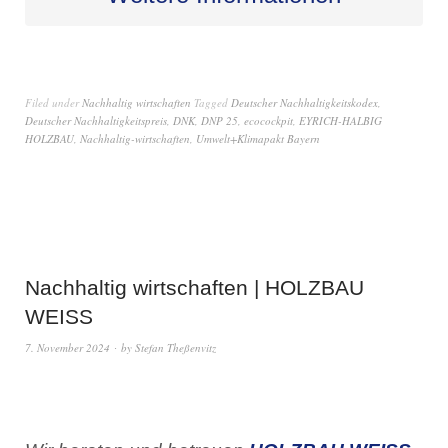
Filed under
Nachhaltig wirtschaften
Tagged
Deutscher Nachhaltigkeitskodex
,
Deutscher Nachhaltigkeitspreis
,
DNK
,
DNP 25
,
ecocockpit
,
EYRICH-HALBIG
HOLZBAU
,
Nachhaltig-wirtschaften
,
Umwelt+Klimapakt Bayern
Nachhaltig wirtschaften | HOLZBAU
WEISS
7. November 2024
by
Stefan Theßenvitz