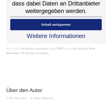
dass dabei Daten an Drittanbieter
weitergegeben werden.
Inhalt entsperren
Weitere Informationen
Filed under
Nachhaltig wirtschaften
Tagged
DNK
,
ecocockpit
,
Holzbau Weiss
,
Klimamapel
,
Nachhaltig-wirtschaften
Über den Autor
2. November 2021
by
Stefan Theßenvitz