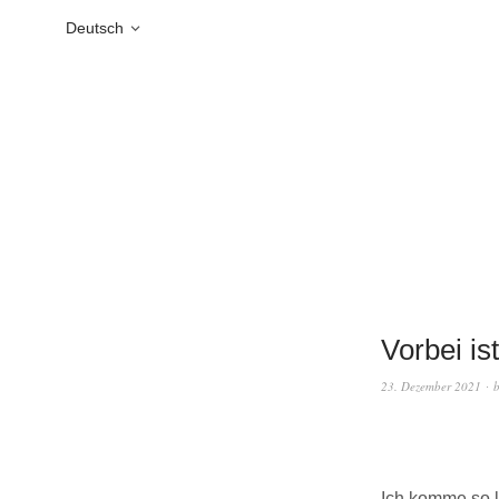
Deutsch
Vorbei is
23. Dezember 2021
Ich komme so l