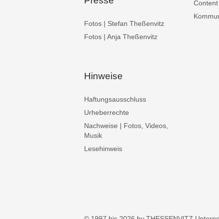
Presse
Content
Kommuni
Fotos | Stefan Theßenvitz
Fotos | Anja Theßenvitz
Hinweise
Haftungsausschluss
Urheberrechte
Nachweise | Fotos, Videos,
Musik
Lesehinweis
© 1997 bis 2026 by THESSENVITZ Untern