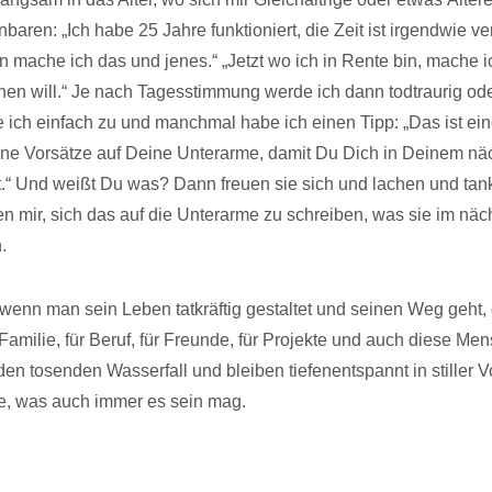
baren: „Ich habe 25 Jahre funktioniert, die Zeit ist irgendwie ver
 mache ich das und jenes.“ „Jetzt wo ich in Rente bin, mache i
hen will.“ Je nach Tagesstimmung werde ich dann todtraurig ode
ich einfach zu und manchmal habe ich einen Tipp: „Das ist ein
ine Vorsätze auf Deine Unterarme, damit Du Dich in Deinem n
t.“ Und weißt Du was? Dann freuen sie sich und lachen und tan
n mir, sich das auf die Unterarme zu schreiben, was sie im nä
.
 wenn man sein Leben tatkräftig gestaltet und seinen Weg geht, d
r Familie, für Beruf, für Freunde, für Projekte und auch diese M
den tosenden Wasserfall und bleiben tiefenentspannt in stiller V
 was auch immer es sein mag.