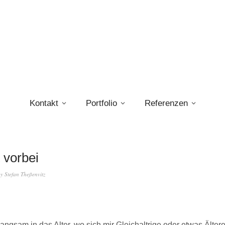
Kontakt
Portfolio
Referenzen
t vorbei
by
Stefan Theßenvitz
angsam in das Alter, wo sich mir Gleichaltrige oder etwas Älter