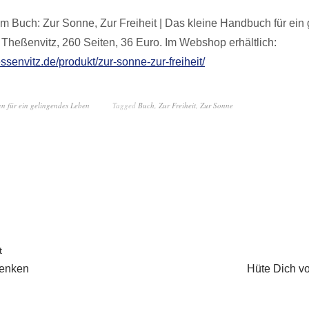
 Buch: Zur Sonne, Zur Freiheit | Das kleine Handbuch für ein
 Theßenvitz, 260 Seiten, 36 Euro. Im Webshop erhältlich:
essenvitz.de/produkt/zur-sonne-zur-freiheit/
n für ein gelingendes Leben
Tagged
Buch
,
Zur Freiheit
,
Zur Sonne
t
Denken
Hüte Dich v