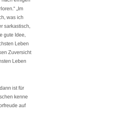
loren.“ „Im
ch, was ich
r sarkastisch,
e gute Idee,
ächsten Leben
ken Zuversicht
chsten Leben
ann ist für
enschen kenne
orfreude auf