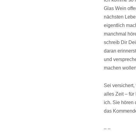
Glas Wein offen
nächsten Leben
eigentlich mac
manchmal höre 
schreib Dir De
daran erinners
und verspreche
machen wollen
Sei versichert,
alles Zeit – fü
ich. Sie hören 
das Kommende,
– –