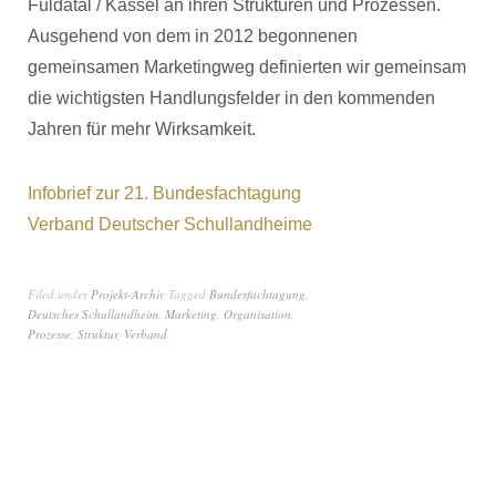
Fuldatal / Kassel an ihren Strukturen und Prozessen.
Ausgehend von dem in 2012 begonnenen
gemeinsamen Marketingweg definierten wir gemeinsam
die wichtigsten Handlungsfelder in den kommenden
Jahren für mehr Wirksamkeit.
Infobrief zur 21. Bundesfachtagung
Verband Deutscher Schullandheime
Filed under
Projekt-Archiv
Tagged
Bundesfachtagung
,
Deutsches Schullandheim
,
Marketing
,
Organisation
,
Prozesse
,
Struktur
,
Verband