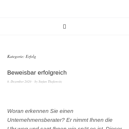
Kategorie:
Erfolg
Beweisbar erfolgreich
8. Dezember 2020
by
Stefan Theßenvitz
Woran erkennen Sie einen
Unternehmensberater? Er nimmt Ihnen die
Uhr weg und sagt Ihnen wie spät es ist. Dieser