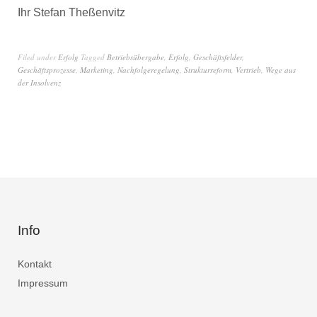
Ihr Stefan Theßenvitz
Filed under
Erfolg
Tagged
Betriebsübergabe
,
Erfolg
,
Geschäftsfelder
,
Geschäftsprozesse
,
Marketing
,
Nachfolgeregelung
,
Strukturreform
,
Vertrieb
,
Wege aus
der Insolvenz
Info
Kontakt
Impressum